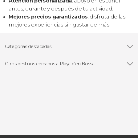
Atención personalizada
: apoyo en español
antes, durante y después de tu actividad.
Mejores precios garantizados
: disfruta de las
mejores experiencias sin gastar de más.
Categorías destacadas
Paseos en barco
Otros destinos cercanos a Playa d'en Bossa
Ver todas
Ibiza Ciudad
San Antonio Abad
Figueretas
Cala Codolar
Santa Eulalia del Río