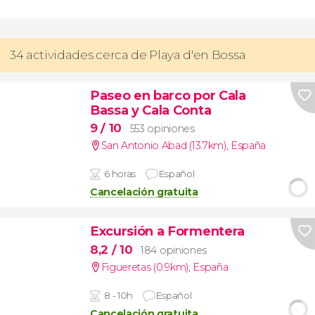
34 actividades cerca de Playa d'en Bossa
Paseo en barco por Cala
Bassa y Cala Conta
9
/ 10
553 opiniones
San Antonio Abad (13.7km)
,
España
6 horas
Español
Cancelación gratuita
Excursión a Formentera
8,2
/ 10
184 opiniones
Figueretas (0.9km)
,
España
8 - 10h
Español
Cancelación gratuita