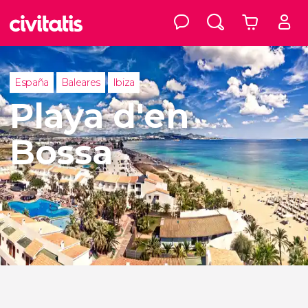
España
Baleares
Ibiza
Playa d'en
Bossa