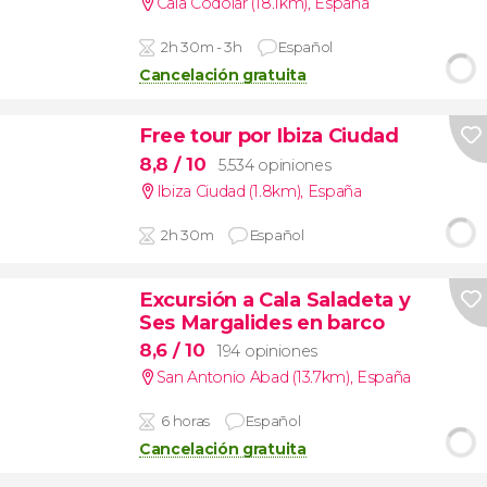
Cala Codolar (18.1km)
,
España
2h 30m - 3h
Español
Cancelación gratuita
Free tour por Ibiza Ciudad
8,8
/ 10
5.534 opiniones
Ibiza Ciudad (1.8km)
,
España
2h 30m
Español
Excursión a Cala Saladeta y
Ses Margalides en barco
8,6
/ 10
194 opiniones
San Antonio Abad (13.7km)
,
España
6 horas
Español
Cancelación gratuita