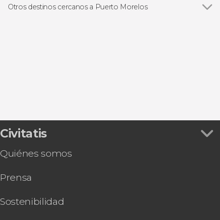
Buceo
Otros destinos cercanos a Puerto Morelos
Ver todas
Playa del Carmen
Cancún
Cozumel
Isla Mujeres
Costa Mujeres
Civitatis
Quiénes somos
Prensa
Sostenibilidad