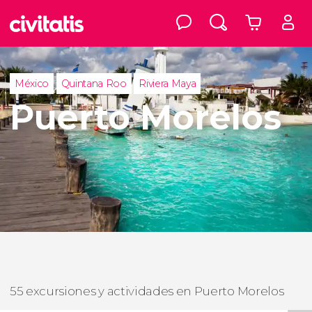
México
Quintana Roo
Riviera Maya
Puerto Morelos
55 excursiones y actividades en Puerto Morelos