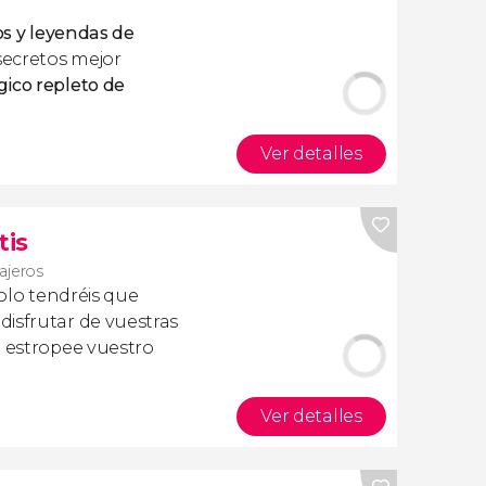
ios y leyendas de
secretos mejor
gico repleto de
Ver detalles
tis
iajeros
olo tendréis que
isfrutar de vuestras
a estropee vuestro
Ver detalles