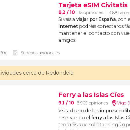
Tarjeta eSIM Civitati
8,2
/ 10
115 opiniones
3.881 viaje
Si vais a
viajar por España
, con 
Internet
podréis conectaros fác
mantener el contacto con vuest
amigos.
 30d
Servicios adicionales
tividades cerca de Redondela
Ferry a las Islas Cíes
9,1
/ 10
8.905 opiniones
Vigo (
Visitad uno de los
imprescindibl
reservando el
ferry a las Islas 
tendréis que solicitar ningún pe