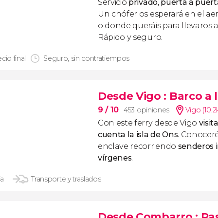
Servicio
privado, puerta a puert
Un chófer os esperará en el ae
o donde queráis para llevaros a
Rápido y seguro.
cio final
Seguro, sin contratiempos
Desde Vigo
: Barco a 
9
/ 10
453 opiniones
Vigo (10.
Con este ferry desde Vigo
visit
cuenta la isla de Ons
. Conoceré
enclave recorriendo
senderos i
vírgenes
.
ía
Transporte y traslados
Desde Combarro
: Pa