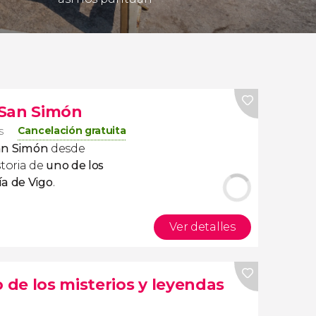
e San Simón
Cancelación gratuita
s
San Simón
desde
toria de
uno de los
ía de Vigo
.
Ver detalles
o de los misterios y leyendas