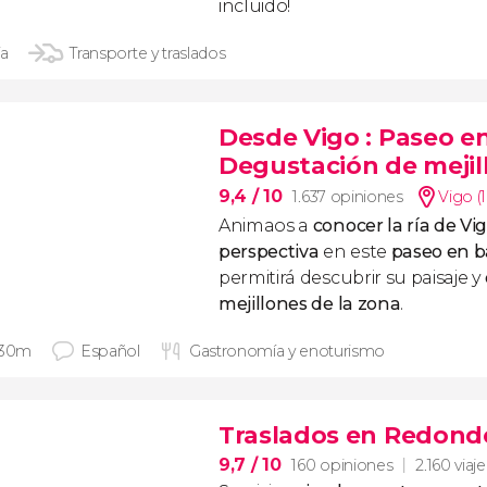
incluido!
ía
Transporte y traslados
Desde Vigo
: Paseo en
Degustación de mejil
9,4
/ 10
1.637 opiniones
Vigo (
Animaos a
conocer la
ría de Vi
perspectiva
en este
paseo en b
permitirá descubrir su paisaje y
mejillones de la zona
.
 30m
Español
Gastronomía y enoturismo
Traslados en Redond
9,7
/ 10
160 opiniones
2.160 viaj