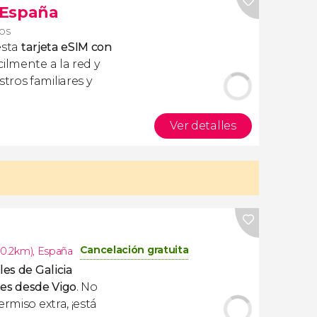
s España
ros
esta
tarjeta eSIM con
ilmente a la red y
ros familiares y
Ver detalles
Cancelación gratuita
10.2km)
,
España
es de Galicia
Cíes desde Vigo
. No
rmiso extra, ¡está