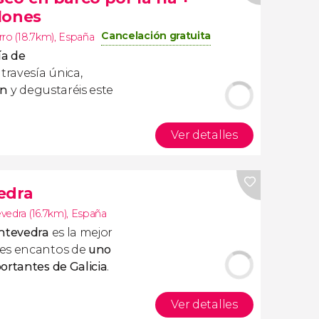
lones
Cancelación gratuita
ro (18.7km)
,
España
ía de
travesía única,
ón
y degustaréis este
Ver detalles
edra
vedra (16.7km)
,
España
ontevedra
es la mejor
des encantos de
uno
ortantes de Galicia
.
Ver detalles