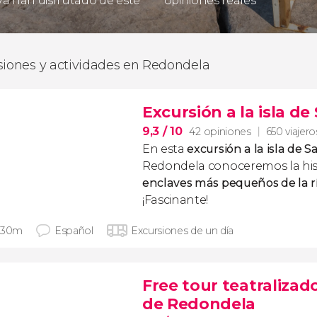
 ya han disfrutado de este
opiniones reales
siones y actividades en Redondela
Excursión a la isla d
9,3
/ 10
42 opiniones
650 viajero
En esta
excursión a la isla de 
Redondela conoceremos la his
enclaves más pequeños de la r
¡Fascinante!
 30m
Español
Excursiones de un día
Free tour teatralizad
de Redondela