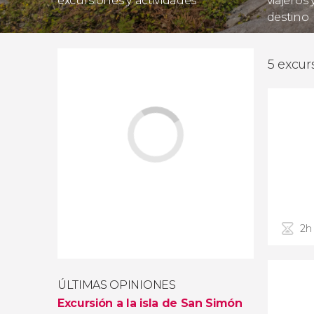
excursiones y actividades
viajeros
destino
5 excur
2h
ÚLTIMAS OPINIONES
Excursión a la isla de San Simón