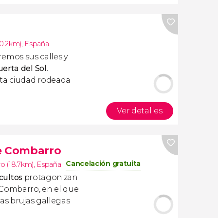
10.2km)
,
España
aremos sus calles y
erta del Sol
.
sta ciudad rodeada
Ver detalles
de Combarro
Cancelación gratuita
o (18.7km)
,
España
cultos
protagonizan
 Combarro, en el que
as brujas gallegas