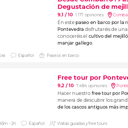
Degustación de mejil
9,1
/ 10
1.177 opiniones
Combar
En este
paseo en barco por la r
Pontevedra
disfrutaréis de una 
conoceréis el
cultivo del mejill
manjar gallego
.
ora
Español
Paseos en barco
Free tour por Pontev
9,2
/ 10
7.484 opiniones
Ponte
Hacer nuestro
free tour por P
manera de descubrir los gran
de los cascos antiguos más imp
 45m - 2h
Español
Visitas guiadas y free tours