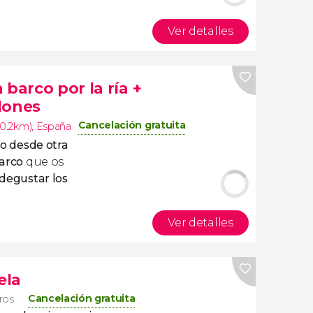
Ver detalles
 barco por la ría +
lones
Cancelación gratuita
10.2km)
,
España
go desde otra
arco
que os
degustar los
Ver detalles
ela
Cancelación gratuita
eros