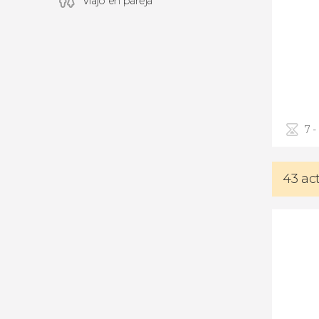
Viajó en pareja
7 -
43 ac