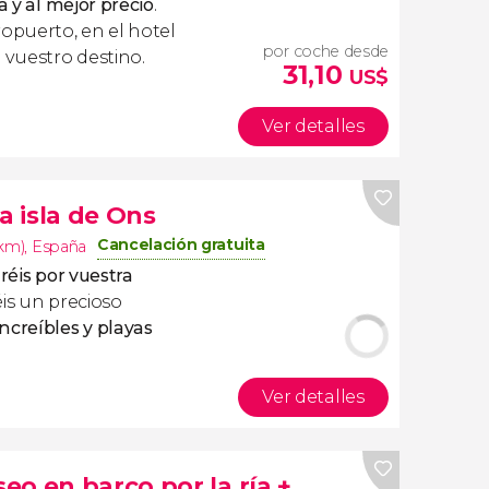
a y al mejor precio
.
ropuerto, en el hotel
por coche desde
 vuestro destino.
31,10
US$
Ver detalles
la isla de Ons
Cancelación gratuita
2km)
,
España
aréis por vuestra
is un precioso
ncreíbles y playas
Ver detalles
seo en barco por la ría +