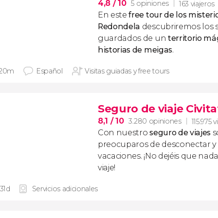
4,8
/ 10
5 opiniones
163 viajeros
En este
free tour de los mister
Redondela
descubriremos los 
guardados de un
territorio má
historias de meigas
.
 20m
Español
Visitas guiadas y free tours
Seguro de viaje Civita
8,1
/ 10
3.280 opiniones
115.975 v
Con nuestro
seguro de viajes
s
preocuparos de desconectar y d
vacaciones. ¡No dejéis que nad
viaje!
 31d
Servicios adicionales