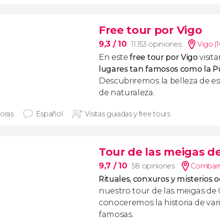
Free tour por Vigo
9,3
/ 10
11.153 opiniones
Vigo (
En este
free tour por Vigo
visit
lugares tan famosos como la Pu
Descubriremos la belleza de e
de naturaleza.
horas
Español
Visitas guiadas y free tours
Tour de las meigas 
9,7
/ 10
58 opiniones
Combarr
Rituales,
conxuros
y misterios o
nuestro tour de las meigas de
conoceremos la historia de vari
famosas.