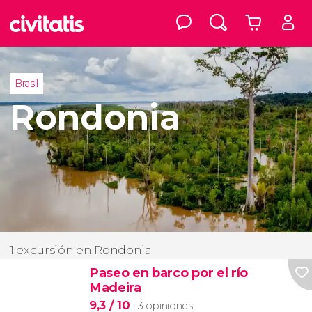
Brasil
Rondonia
1 excursión en Rondonia
Paseo en barco por el río
Madeira
9,3
/ 10
3 opiniones