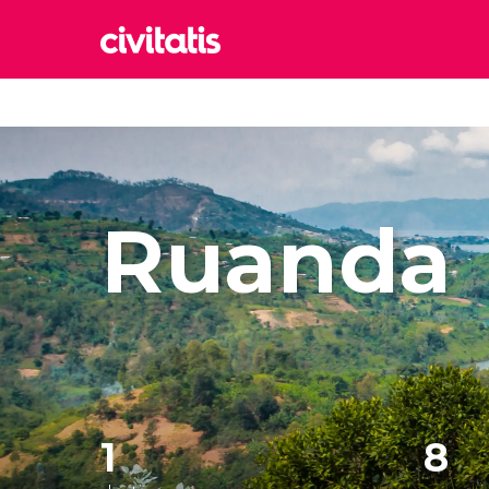
Rom
Italia
Lond
Reino 
Ruanda
Edim
Reino 
Marr
Marrue
Esta
Turquía
1
8