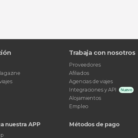
Sin valorar
ción
Trabaja con nosotros
descubrir la capital de Ruanda de un
modo diferente
tour en moto por
Proveedores
Kigali
 Magazine
Afiliados
viajes
Agencias de viajes
Integraciones y API
Nuevo
Alojamientos
Empleo
a nuestra APP
Métodos de pago
pp