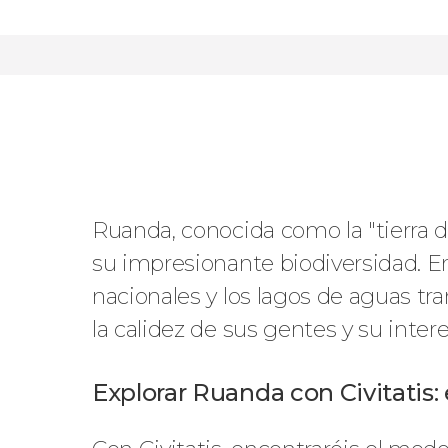
8
7
opiniones
actividades
8,9
/ 10
148
viajeros
valoración
Ruanda, conocida como la "tierra de
su impresionante biodiversidad. En
nacionales y los lagos de aguas tr
la calidez de sus gentes y su inter
Explorar Ruanda con Civitatis: