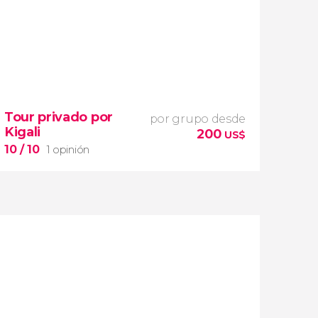
Tour privado por
por grupo desde
Kigali
200
US$
10
/ 10
1 opinión
10


1 opinión