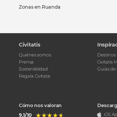
Zonas en Ruanda
Civitatis
Inspira
Quiénes somos
Destinos
Prensa
Civitatis
Sostenibilidad
Guías de 
Regala Civitatis
Cómo nos valoran
Descarg
★★★★★
★★★★★
iOS A
9,1/10