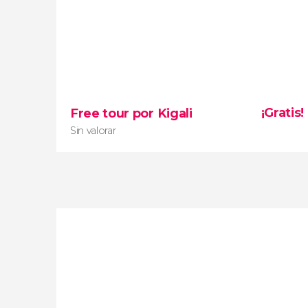
¡Gratis!
Free tour por Kigali
Sin valorar
Sin valorar
principales
atractivos de la