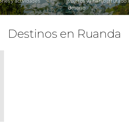
ones y actividades
viajeros ya han disfrutado 
destino
Destinos en Ruanda