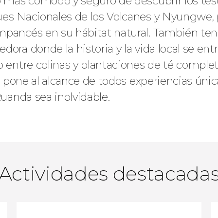
do más cómodo y seguro de descubrir los tes
ues Nacionales de los Volcanes y Nyungwe,
mpancés en su hábitat natural. También tend
ora donde la historia y la vida local se ent
o entre colinas y plantaciones de té complet
is pone al alcance de todos experiencias úni
Ruanda sea inolvidable.
Actividades destacada