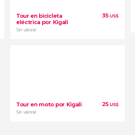
10


1 opinión
35
Tour en bicicleta
US$
Contemplad elefantes, cebras, leones y otros
eléctrica por Kigali
animales de la sabana
Sin valorar
Sin valorar
25
Tour en moto por Kigali
US$
tour en bicicleta eléctrica por Kigali
recorrer la capital de
Sin valorar
Ruanda de forma cómoda y original
hacer turismo y deporte