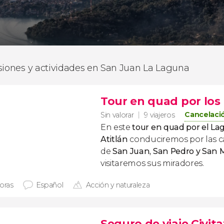
siones y actividades en San Juan La Laguna
Tour en quad por los 
Cancelació
Sin valorar
9 viajeros
En este
tour en quad por el La
Atitlán
conduciremos por las ca
de
San Juan, San Pedro y San 
visitaremos sus miradores.
horas
Español
Acción y naturaleza
Seguro de viaje Civita