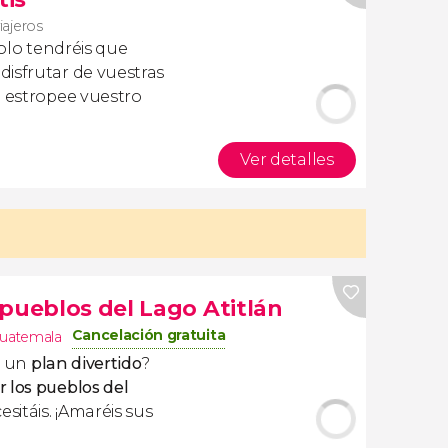
iajeros
olo tendréis que
isfrutar de vuestras
a estropee vuestro
Ver detalles
 pueblos del Lago Atitlán
Cancelación gratuita
uatemala
s un
plan divertido
?
 los pueblos del
sitáis. ¡Amaréis sus