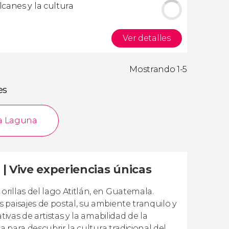
canes y la cultura
Ver detalles
Mostrando 1-5
es
La Laguna
| Vive experiencias únicas
rillas del lago Atitlán, en Guatemala.
paisajes de postal, su ambiente tranquilo y
ivas de artistas y la amabilidad de la
a para descubrir la cultura tradicional del