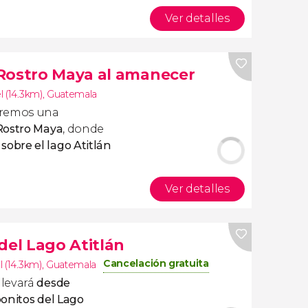
Ver detalles
Rostro Maya al amanecer
l (14.3km)
,
Guatemala
aremos una
Rostro Maya
, donde
obre el lago Atitlán
Ver detalles
del Lago Atitlán
Cancelación gratuita
 (14.3km)
,
Guatemala
llevará
desde
onitos del Lago