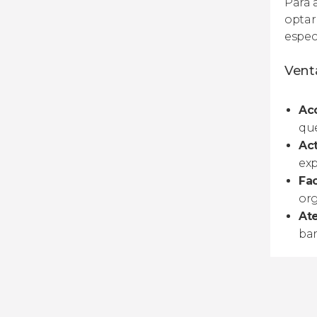
Para 
optar
espec
Venta
Ac
que
Act
exp
Fa
org
At
bar