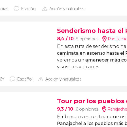
horas
Español
Acción y naturaleza
Senderismo hasta el 
8,4
/ 10
5 opiniones
Panajache
En esta ruta de senderismo h
caminata en ascenso hasta el 
veremos un
amanecer mágico s
y sus tres volcanes.
 6h
Español
Acción y naturaleza
Tour por los pueblos 
9,3
/ 10
6 opiniones
Panajachel
Embarcaos en un tour que os 
Panajachel a los pueblos más b