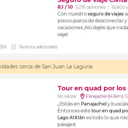
8,1
/ 10
3.276 opiniones
115.800 v
Con nuestro
seguro de viajes
s
preocuparos de desconectar y d
vacaciones. ¡No dejéis que nad
viaje!
 31d
Servicios adicionales
ividades cerca de San Juan La Laguna
Tour en quad por los
Sin valorar
Panajachel (14.3km)
,
G
¿Estáis en
Panajachel
y buscái
Entonces este
tour en quad por
Lago Atitlán
es todo lo que nece
paisajes!