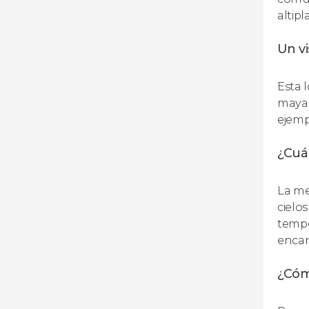
altip
Un vi
Esta 
mayas
ejemp
¿Cuál
La me
cielo
tempo
encan
¿Cómo