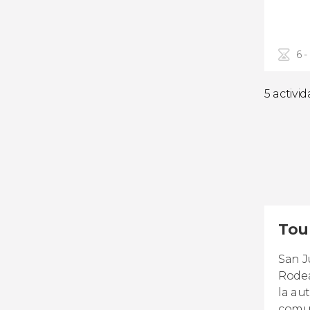
6 -
5 activi
Tou
San J
Rodea
la au
comun