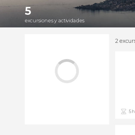
5
excursiones y actividades
2 excur
5 