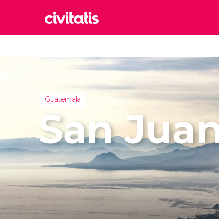
Rom
Italia
Lond
Reino 
Guatemala
Edim
San Juan
Reino 
Marr
Marrue
Esta
Turquía