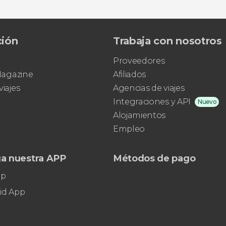
ción
Trabaja con nosotros
Proveedores
 Magazine
Afiliados
viajes
Agencias de viajes
Integraciones y API
Nuevo
Alojamientos
Empleo
a nuestra APP
Métodos de pago
pp
id App