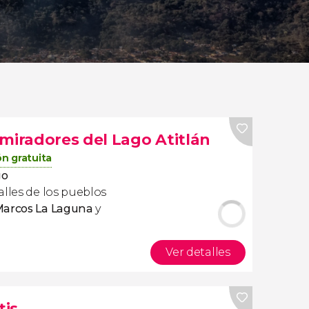
miradores del Lago Atitlán
n gratuita
go
lles de los pueblos
Marcos La Laguna
y
Ver detalles
tis