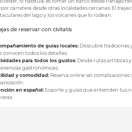
acceder, lo habitual es tomar un barco desde Panajachel, e
 por carretera desde otras localidades cercanas. El traye
taculares del lago y los volcanes que lo rodean.
jas de reservar con civitatis
ompañamiento de guías locales:
Descubre tradiciones 
 conocen todos los detalles.
ividades para todos los gustos:
Desde rutas artísticas 
eriencias gastronómicas.
cilidad y comodidad:
Reserva online sin complicaciones 
anización.
ención en español:
Soporte y guías que entienden tus ne
reras.