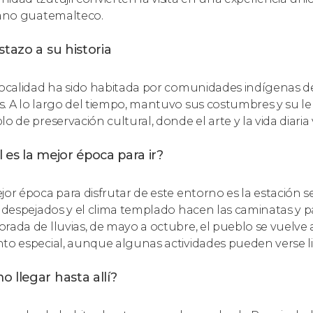
lano guatemalteco.
stazo a su historia
localidad ha sido habitada por comunidades indígenas de
. A lo largo del tiempo, mantuvo sus costumbres y su l
lo de preservación cultural, donde el arte y la vida diari
 es la mejor época para ir?
jor época para disfrutar de este entorno es la estación s
s despejados y el clima templado hacen las caminatas y
rada de lluvias, de mayo a octubre, el pueblo se vuelve
to especial, aunque algunas actividades pueden verse l
 llegar hasta allí?