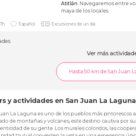
Atitlán
. Navegaremos entre vol
maya de los locales.
 7h
Español
Excursiones de un día
dades
Ver más actividad
Hasta 50 km de San Juan 
rs y actividades en San Juan La Laguna 
uan La Laguna es uno de los pueblos más pintorescos a o
do de montañas y volcanes, este destino cautiva por sus 
tenticidad de su gente. Los murales coloridos, las cooperat
idad tzutujil convierten la visita en una experiencia únic