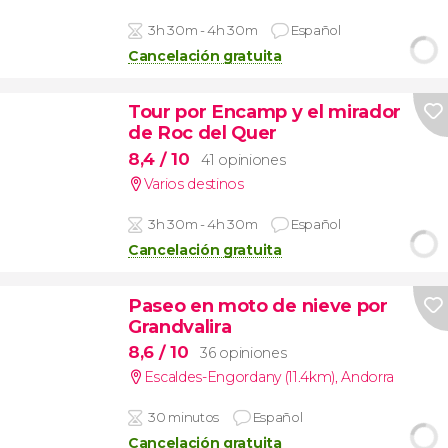
3h 30m - 4h 30m
Español
Cancelación gratuita
Tour por Encamp y el mirador
de Roc del Quer
8,4
/ 10
41 opiniones
Varios destinos
3h 30m - 4h 30m
Español
Cancelación gratuita
Paseo en moto de nieve por
Grandvalira
8,6
/ 10
36 opiniones
Escaldes-Engordany (11.4km)
,
Andorra
30 minutos
Español
Cancelación gratuita