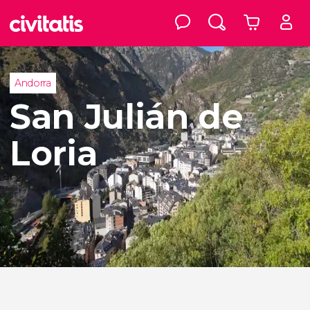
Andorra
San Julián de
Loria