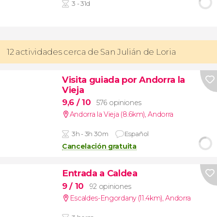
3 - 31d
12 actividades cerca de San Julián de Loria
Visita guiada por Andorra la
Vieja
9,6
/ 10
576 opiniones
Andorra la Vieja (8.6km)
,
Andorra
3h - 3h 30m
Español
Cancelación gratuita
Entrada a Caldea
9
/ 10
92 opiniones
Escaldes-Engordany (11.4km)
,
Andorra