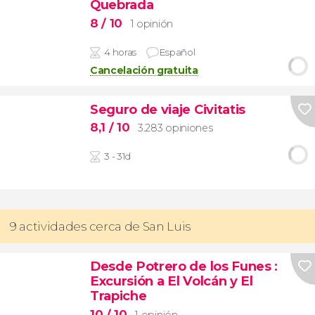
Quebrada
8
/ 10
1 opinión
4 horas
Español
Cancelación gratuita
Seguro de viaje Civitatis
8,1
/ 10
3.283 opiniones
3 - 31d
9 actividades cerca de San Luis
Desde Potrero de los Funes
:
Excursión a El Volcán y El
Trapiche
10
/ 10
1 opinión