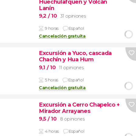
Huechulafquen y Volcán
Lanín
9,2
/ 10
31 opiniones
9 horas
Español
Cancelación gratuita
Excursión a Yuco, cascada
Chachín y Hua Hum
9,1
/ 10
11 opiniones
5 horas
Español
Cancelación gratuita
Excursión a Cerro Chapelco +
Mirador Arrayanes
9,5
/ 10
8 opiniones
4 horas
Español