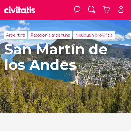
Argentina
Patagonia argentina
Neuquén provincia
San Martín de
los Andes