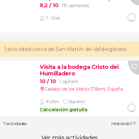
8,2
/ 10
115 opiniones
7 - 30d
1 actividad cerca de San Martín de Valdeiglesias
Visita a la bodega Cristo del
Humilladero
10
/ 10
1 opinión
Cadalso de los Vidrios (7.6km)
,
España
1h 25m
Español
Cancelación gratuita
7 actividades
Mostrando 1-7
Ver más actividades