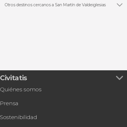
Otros destinos cercanos a San Martín de Valdeiglesias
Ver todas
Cadalso de los Vidrios
Ávila
San Lorenzo de El Escorial
Arroyomolinos
Collado Mediano
Civitatis
Quiénes somos
Prensa
Sostenibilidad