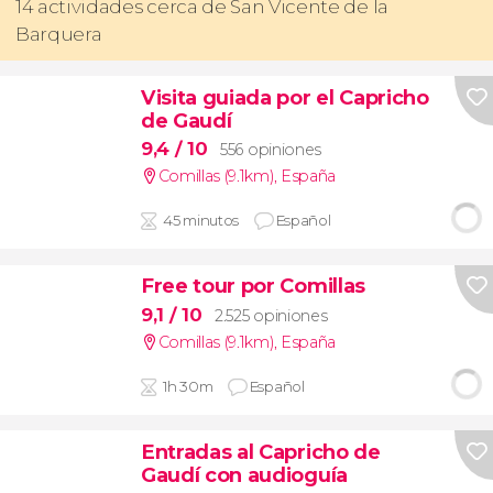
14 actividades cerca de San Vicente de la
Barquera
Visita guiada por el Capricho
de Gaudí
9,4
/ 10
556 opiniones
Comillas (9.1km)
,
España
45 minutos
Español
Free tour por Comillas
9,1
/ 10
2.525 opiniones
Comillas (9.1km)
,
España
1h 30m
Español
Entradas al Capricho de
Gaudí con audioguía