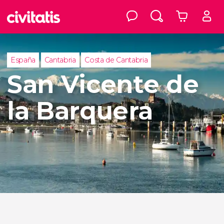
España
Cantabria
Costa de Cantabria
San Vicente de
la Barquera