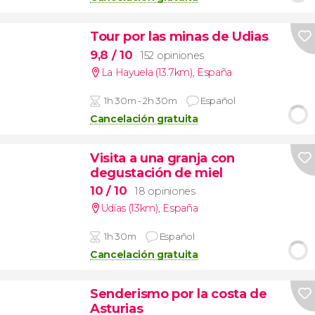
Tour por las minas de Udias
9,8
/ 10
152 opiniones
La Hayuela (13.7km)
,
España
1h 30m - 2h 30m
Español
Cancelación gratuita
Visita a una granja con
degustación de miel
10
/ 10
18 opiniones
Udías (13km)
,
España
1h 30m
Español
Cancelación gratuita
Senderismo por la costa de
Asturias