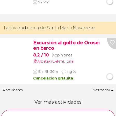
7 - 30d
1 actividad cerca de Santa Maria Navarrese
Excursión al golfo de Orosei
en barco
8,2
/ 10
9 opiniones
Arbatax (6.4km)
,
Italia
9h - 9h 30m
Inglés
Cancelación gratuita
4 actividades
Mostrando 1-4
Ver más actividades