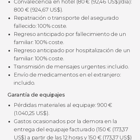
Convalecencia en hotel (80
€
(92,46
US$
)/día):
800
€
(924,67
US$
).
Repatriación o transporte del asegurado
fallecido: 100% coste.
Regreso anticipado por fallecimiento de un
familiar: 100% coste.
Regreso anticipado por hospitalización de un
familiar: 100% coste.
Transmisión de mensajes urgentes: incluido.
Envío de medicamentos en el extranjero:
incluido.
Garantía de equipajes
Pérdidas materiales al equipaje: 900
€
(1.040,25
US$
).
Gastos ocasionados por la demora en la
entrega del equipaje facturado (150
€
(173,37
US$
) a partir de las 12 horas y 150
€
(173,37
US$
)