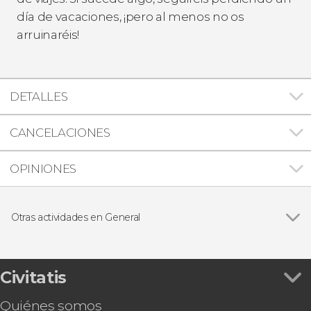
día de vacaciones, ¡pero al menos no os
arruinaréis!
DETALLES
CANCELACIONES
OPINIONES
Otras actividades en General
Ver todas
Tarjeta eSIM Civitatis Europa
Tarjeta eSIM Civitatis Estados Unidos
Tarjeta eSIM Civitatis Marruecos
Civitatis
Tarjeta eSIM Civitatis Turquía
Quiénes somos
Tarjeta eSIM Civitatis España