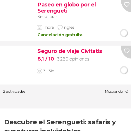
Paseo en globo por el
Serengueti
Sin valorar
1 hora
Inglés
Cancelación gratuita
Seguro de viaje Civitatis
8,1
/ 10
3.280 opiniones
3 - 31d
2 actividades
Mostrando 1-2
Descubre el Serengueti: safaris y