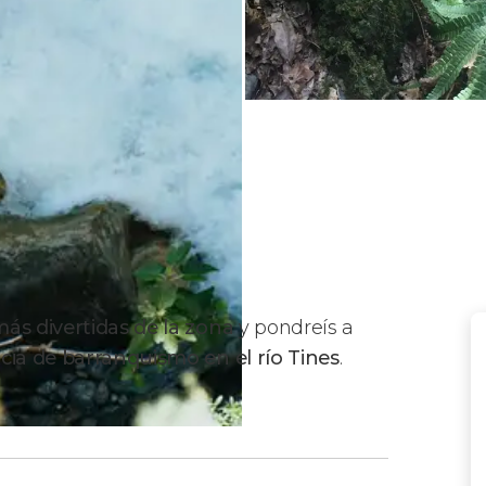
más divertidas de la zona
y pondreís a
cia de barranquismo en el río Tines
.