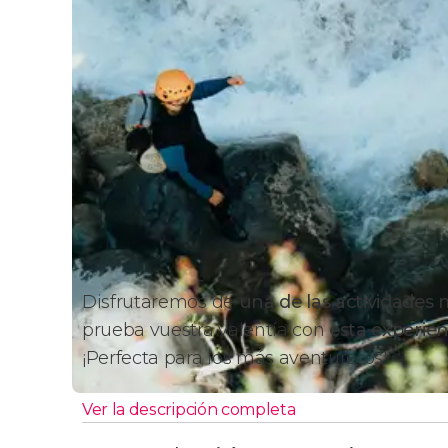
Disfrutaremos de
una de las actividades 
prueba vuestra valentía con
esta experien
¡Perfecta para los más aventureros!
Ver la descripción completa
Itinerario