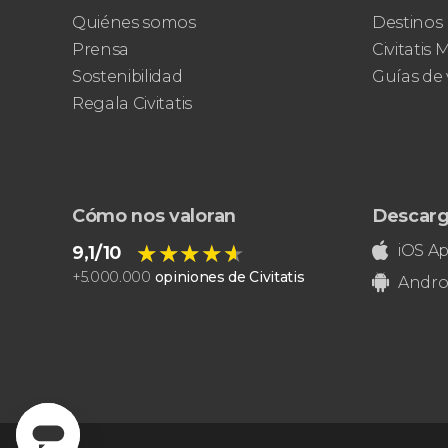
Quiénes somos
Destinos
Prensa
Civitatis
Sostenibilidad
Guías de 
Regala Civitatis
Cómo nos valoran
Descarg
★★★★★
★★★★★
iOS A
9,1/10
+
5.000.000
opiniones de Civitatis
Andro