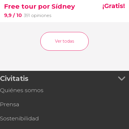
Free tour por Sídney
¡Gratis!
9,9
/ 10
391 opiniones
Ver todas
Civitatis
Quiénes somos
Prensa
Sostenibilidad