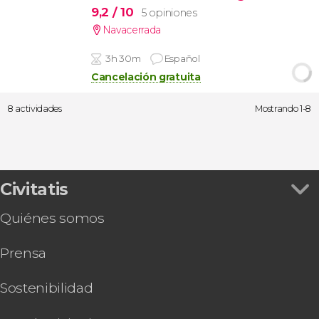
9,2
/ 10
5 opiniones
Navacerrada
3h 30m
Español
Cancelación gratuita
8 actividades
Mostrando 1-8
Civitatis
Quiénes somos
Prensa
Sostenibilidad