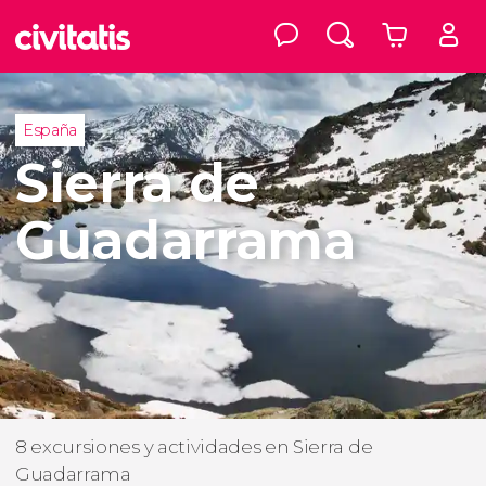
España
Sierra de
Guadarrama
8 excursiones y actividades en Sierra de
Guadarrama