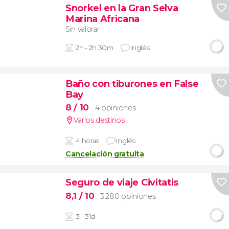
Snorkel en la Gran Selva
Marina Africana
Sin valorar
2h - 2h 30m
Inglés
Baño con tiburones en False
Bay
8
/ 10
4 opiniones
Varios destinos
4 horas
Inglés
Cancelación gratuita
Seguro de viaje Civitatis
8,1
/ 10
3.280 opiniones
3 - 31d