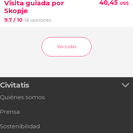
Visita guiada por
40,45
US$
Skopje
9,7
/ 10
56 opiniones
Ver todas
Civitatis
Quiénes somos
Prensa
Sostenibilidad