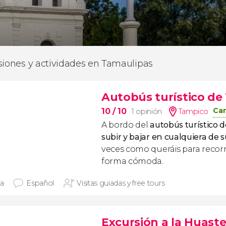
siones y actividades en Tamaulipas
Autobús turístico de
Can
10
/ 10
1 opinión
Tampico
A bordo del
autobús turístico 
subir y bajar en cualquiera de 
veces como queráis para recorr
forma cómoda.
ía
Español
Visitas guiadas y free tours
Excursión a la Huast