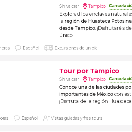
Cancelació
Sin valorar
Tampico
Explorad los
enclaves naturale
la
región de Huasteca Potosina
desde Tampico
. ¡Disfrutaréis 
único!
horas
Español
Excursiones de un día
Tour por Tampico
Cancelació
Sin valorar
Tampico
Conoce una de las ciudades po
importantes de México
con est
¡Disfruta de la región Huasteca
horas
Español
Visitas guiadas y free tours