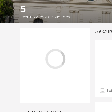
5
excursiones y actividades
5 excur
1 d