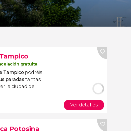
 Tampico
celación gratuita
de Tampico
podréis
sus paradas
tantas
er la ciudad de
Ver detalles
eca Potosina