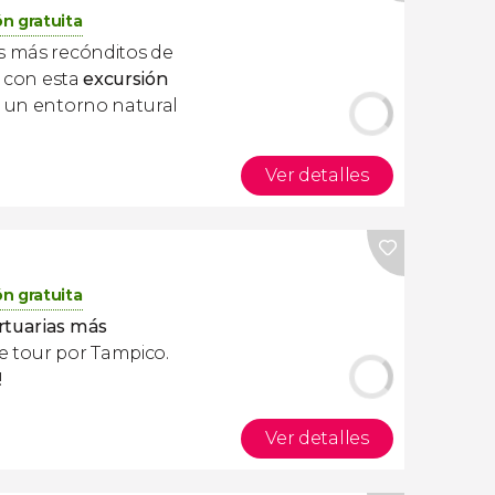
n gratuita
s más recónditos de
con esta
excursión
de un entorno natural
Ver detalles
n gratuita
rtuarias más
e tour por Tampico.
!
Ver detalles