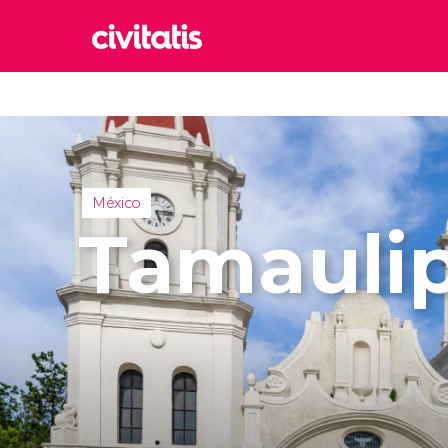
Rom
Italia
Lond
Reino 
México
Edim
Tamauli
Reino 
Marr
Marrue
Esta
Turquía