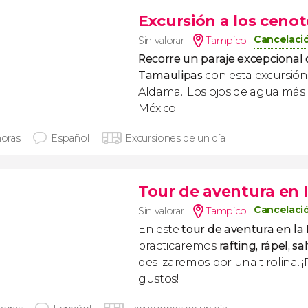
Excursión a los ceno
Cancelació
Sin valorar
Tampico
Recorre un paraje excepcional d
Tamaulipas
con esta excursión
Aldama. ¡Los ojos de agua más 
México!
horas
Español
Excursiones de un día
Tour de aventura en 
Cancelació
Sin valorar
Tampico
En este
tour de aventura en la
practicaremos
rafting, rápel, s
deslizaremos por una tirolina. ¡
gustos!