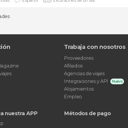
horas
Español
Excursiones de un día
dades
ción
Trabaja con nosotros
Proveedores
 Magazine
Afiliados
viajes
Agencias de viajes
Integraciones y API
Nuevo
Alojamientos
Empleo
a nuestra APP
Métodos de pago
pp