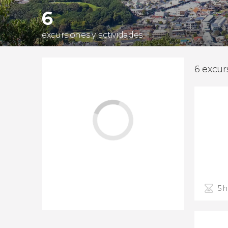
6
excursiones y actividades
6 excur
5 