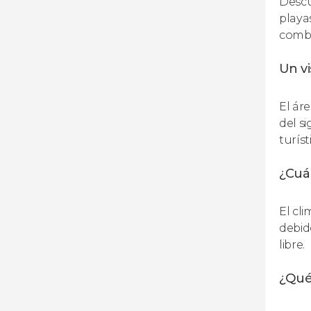
Descu
playa
combi
Un vi
El ár
del s
turíst
¿Cuál
El cl
debido
libre.
¿Qué