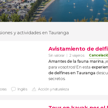
siones y actividades en Tauranga
Avistamiento de delf
Cancelació
Sin valorar
2 viajeros
Amantes de la fauna marina
, 
para vosotros! En esta
experien
de delfines en Tauranga
descub
secretos.
horas
Inglés
Acción y naturaleza
Tour en kayak por el