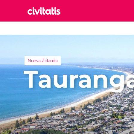
Rom
Italia
Lond
Reino 
Nueva Zelanda
Edim
Taurang
Reino 
Marr
Marrue
Esta
Turquía