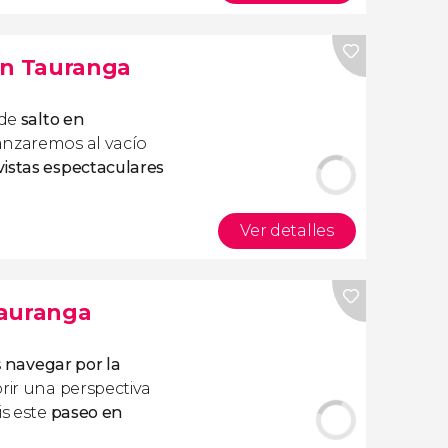
en Tauranga
 de
salto en
lanzaremos al vacío
vistas espectaculares
Ver detalles
Tauranga
s
navegar por la
rir una perspectiva
is este
paseo en