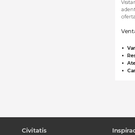
Visit
adent
ofert
Venta
Var
Res
At
Can
Civitatis
Inspira