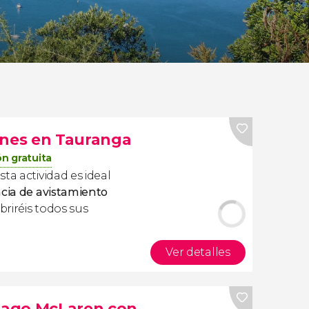
ines en Tauranga
n gratuita
¡esta actividad es ideal
cia de avistamiento
riréis todos sus
Ver detalles
 lago McLaren con