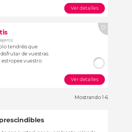
Ver detalles
tis
iajeros
olo tendréis que
isfrutar de vuestras
a estropee vuestro
Ver detalles
Mostrando 1-6
prescindibles