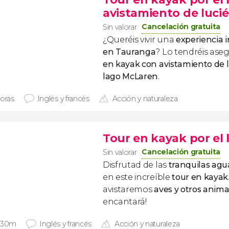
avistamiento de luci
Cancelación gratuita
Sin valorar
¿Queréis vivir una
experiencia 
en Tauranga
? Lo tendréis ase
en kayak con avistamiento de l
lago McLaren
.
horas
Inglés y francés
Acción y naturaleza
Tour en kayak por el
Cancelación gratuita
Sin valorar
Disfrutad de las
tranquilas agu
en este increíble
tour en kayak
avistaremos
aves y otros anima
encantará!
 30m
Inglés y francés
Acción y naturaleza