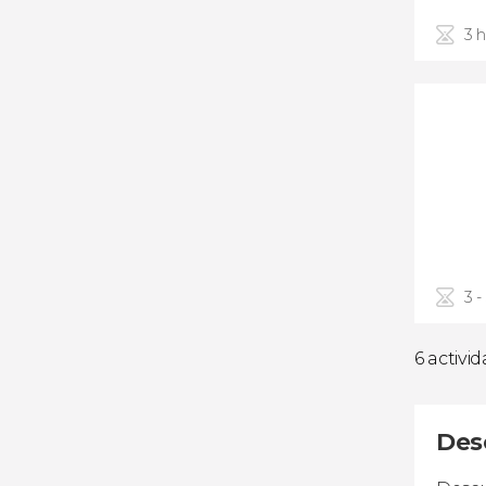
3 
3 -
6 activi
Des