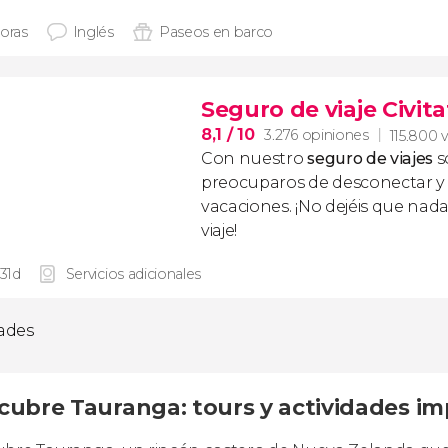
horas
Inglés
Paseos en barco
Seguro de viaje Civita
8,1
/ 10
3.276 opiniones
115.800 v
Con nuestro
seguro de viajes
s
preocuparos de desconectar y d
vacaciones. ¡No dejéis que nad
viaje!
 31d
Servicios adicionales
dades
cubre Tauranga: tours y actividades im