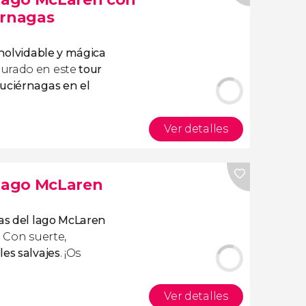
érnagas
inolvidable y mágica
gurado en este
tour
uciérnagas en el
Ver detalles
 lago McLaren
as del lago McLaren
. Con suerte,
les salvajes
. ¡Os
Ver detalles