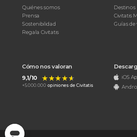
Quiénes somos
Destinos
Prensa
Civitatis
Sostenibilidad
Guías de 
Regala Civitatis
Cómo nos valoran
Descarg
★★★★★
★★★★★
iOS A
9,1/10
+
5.000.000
opiniones de Civitatis
Andro