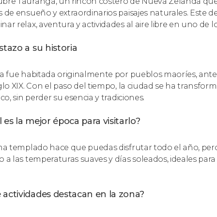
bre Tauranga, un rincón costero de Nueva Zelanda que 
s de ensueño y extraordinarios paisajes naturales. Este d
nar relax, aventura y actividades al aire libre en uno d
stazo a su historia
ea fue habitada originalmente por pueblos maoríes, antes
iglo XIX. Con el paso del tiempo, la ciudad se ha transf
ico, sin perder su esencia y tradiciones.
 es la mejor época para visitarlo?
ima templado hace que puedas disfrutar todo el año, pe
 a las temperaturas suaves y días soleados, ideales para di
 actividades destacan en la zona?