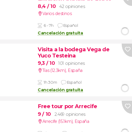
8,4
/ 10
42 opiniones
Varios destinos
6 - 7h
Español
Cancelación gratuita
Visita a la bodega Vega de
Yuco Testeina
9,3
/ 10
101 opiniones
Tías (12.3km)
,
España
1h 30m
Español
Cancelación gratuita
Free tour por Arrecife
9
/ 10
2.469 opiniones
Arrecife (15.1km)
,
España