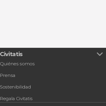
Ver todas
Arrecife
Puerto Del Carmen
Costa Teguise
Teguise
Tías
Civitatis
Quiénes somos
Prensa
Sostenibilidad
Regala Civitatis