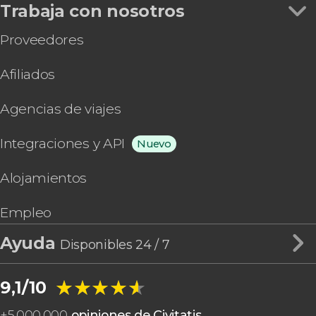
Trabaja con nosotros
Proveedores
Afiliados
Agencias de viajes
Integraciones y API
Nuevo
Alojamientos
Empleo
Ayuda
Disponibles 24 / 7
★★★★★
★★★★★
9,1/10
+
5.000.000
opiniones de Civitatis