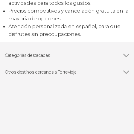
actividades para todos los gustos.
Precios competitivos y cancelación gratuita en la
mayoría de opciones.
Atención personalizada en español, para que
disfrutes sin preocupaciones.
Categorías destacadas
Paseos en barco
Otros destinos cercanos a Torrevieja
Ver todas
San Pedro del Pinatar
Guardamar del Segura
Alicante
Cartagena
Murcia