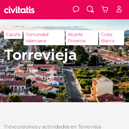
España
Comunidad
Alicante
Costa
Valenciana
Provincia
Blanca
Torrevieja
11 excursiones y actividades en Torrevieja