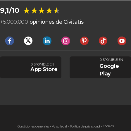
★★★★★
★★★★★
9,1/10
+
5.000.000
opiniones de Civitatis
DISPONIBLE EN
DISPONIBLE EN
Google
App Store
Play
Cookies
Condiciones generales
Aviso legal
Política de privacidad