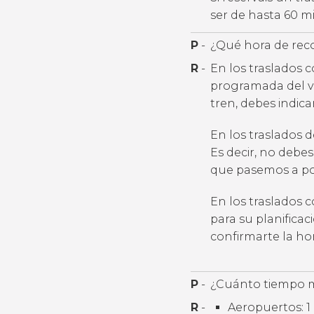
ser de hasta 60 m
P
-
¿Qué hora de rec
R
-
En los traslados 
programada del v
tren, debes indic
En los traslados 
Es decir, no debes
que pasemos a por
En los traslados 
para su planifica
confirmarte la h
P
-
¿Cuánto tiempo m
R
-
Aeropuertos: 1 