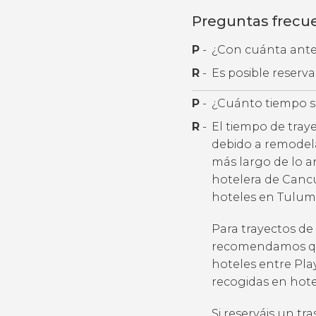
Preguntas frecu
P
-
¿Con cuánta antel
R
-
Es posible reserv
P
-
¿Cuánto tiempo se
R
-
El tiempo de tray
debido a remodela
más largo de lo an
hotelera de Cancú
hoteles en Tulum 
Para trayectos de
recomendamos que 
hoteles entre Pla
recogidas en hote
Si reserváis un t