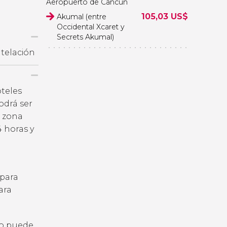
Aeropuerto de Cancún
105,03
US$
Akumal (entre
Occidental Xcaret y
Secrets Akumal)
ntelación
oteles
odrá ser
a zona
 horas y
 para
ara
to puede