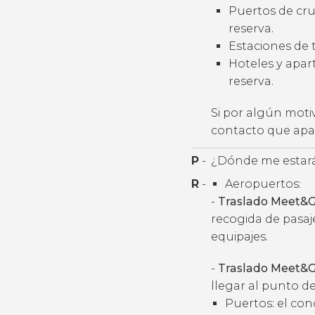
Puertos de cruc
reserva.
Estaciones de t
Hoteles y apart
reserva.
Si por algún moti
contacto que apar
P
-
¿Dónde me estará
R
-
Aeropuertos:
-
Traslado Meet&G
recogida de pasaj
equipajes.
-
Traslado Meet&G
llegar al punto de
Puertos: el con