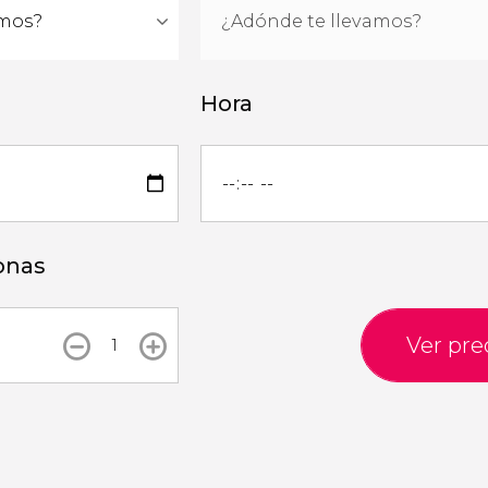
Hora
onas
Ver pre