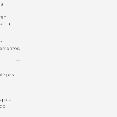
la
ren.
er la
e
plementos.
ble para
s para
io.