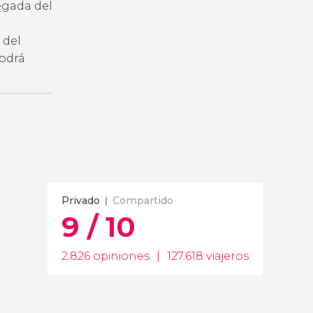
legada del
 del
podrá
Privado
Compartido
9 / 10
2.826 opiniones
|
127.618 viajeros