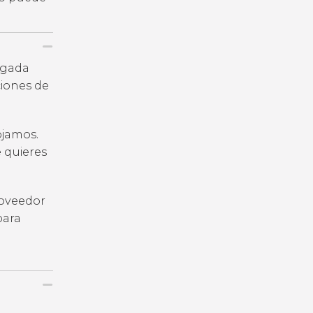
legada
iones de
ojamos.
e quieres
roveedor
para