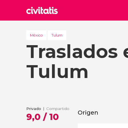
Rom
Italia
México
Tulum
Traslados 
Lond
Reino 
Edim
Tulum
Reino 
Marr
Marrue
Esta
Turquía
Privado
Compartido
Origen
9,0 / 10