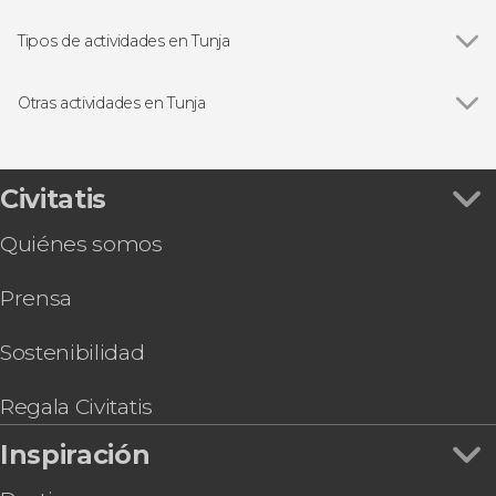
Tipos de actividades en Tunja
Ver todas
Excursiones de un día
Visitas guiadas y free tours
Otras actividades en Tunja
Ver todas
Tour por las iglesias de Tunja
Tour por los museos de Tunja
Tour en bicicleta por Tunja
Civitatis
Quiénes somos
Prensa
Sostenibilidad
Regala Civitatis
Inspiración