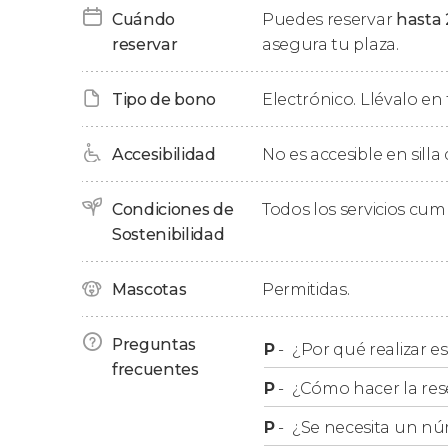
tradiciones gastronómicas de los muiscas.
Cuándo
Puedes reservar
hasta 
reservar
asegura tu plaza.
Después de comer, regresaremos a Tunja, y la
horas después de la recogida.
Tipo de bono
Electrónico. Llévalo en 
Accesibilidad
No es accesible en silla
Condiciones de
Todos los servicios cu
Sostenibilidad
Mascotas
Permitidas.
Preguntas
P
-
¿Por qué realizar es
frecuentes
P
-
¿Cómo hacer la res
P
-
¿Se necesita un nú