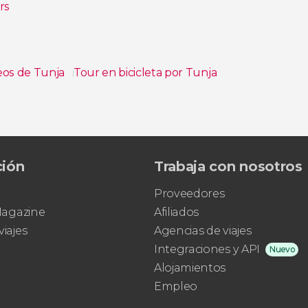
rs
eos de Tunja
Tour en bicicleta por Tunja
ción
Trabaja con nosotros
Proveedores
 Magazine
Afiliados
viajes
Agencias de viajes
Integraciones y API
Nuevo
Alojamientos
Empleo