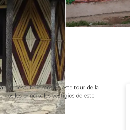
cá
? Lo descubriremos en este
tour de la
emos los principales vestigios de este