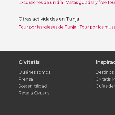
Excursiones de un día
Visitas guiadas y free tou
Ver todas
Otras actividades en Tunja
Tour por las iglesias de Tunja
Tour por los mus
Ver todas
Civitatis
Inspira
Quiénes somos
Destinos
Prensa
Civitatis
Sostenibilidad
Guías de 
Regala Civitatis