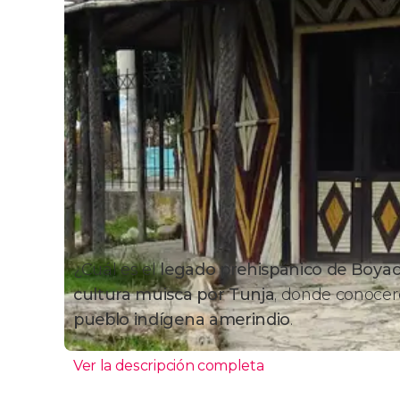
¿Cuál es el
legado prehispánico de Boya
cultura muisca por Tunja
, donde conocer
pueblo indígena amerindio
.
Ver la descripción completa
Itinerario