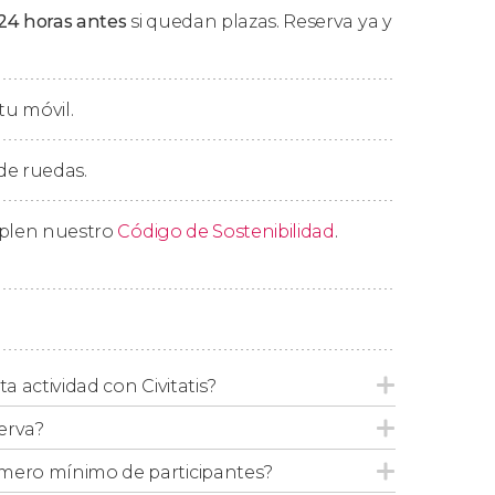
24 horas antes
si quedan plazas. Reserva ya y
 llegada a vuestro hotel tendrá lugar 4
tu móvil.
 de ruedas.
mplen nuestro
Código de Sostenibilidad
.
ta actividad con Civitatis?
erva?
mero mínimo de participantes?