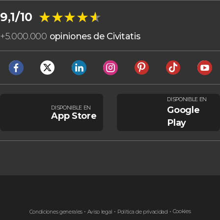
★★★★★
★★★★★
9,1/10
+
5.000.000
opiniones de Civitatis
DISPONIBLE EN
DISPONIBLE EN
Google
App Store
Play
Cookies
Condiciones generales
Aviso legal
Política de privacidad