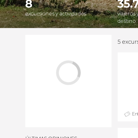
8
35.
excursiones y actividades
viajeros
destino
5 excur
En