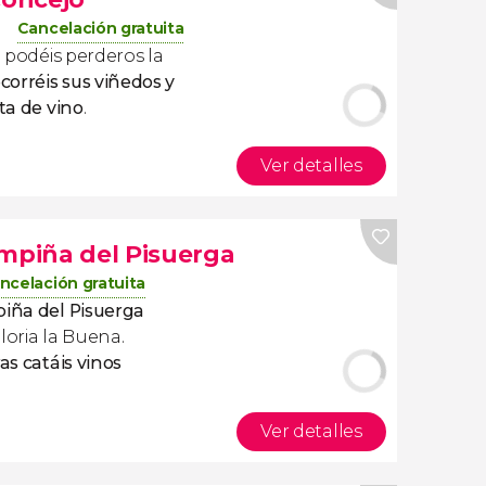
Cancelación gratuita
o podéis perderos la
corréis sus viñedos y
ta de vino
.
Ver detalles
ampiña del Pisuerga
ncelación gratuita
piña del Pisuerga
loria la Buena.
as catáis vinos
Ver detalles