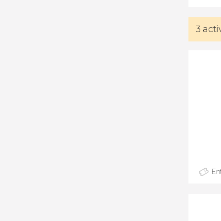
3 act
En