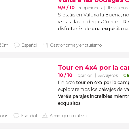
9,9
/ 10
14 opiniones
113 viajeros
Si estáis en Valoria la Buena, n
visita a las bodegas Concejo.
Re
disfrutaréis de una exquisita ca
 30m
Español
Gastronomía y enoturismo
Tour en 4x4 por la c
10
/ 10
Ca
1 opinión
55 viajeros
En este
tour en 4x4 por la cam
exploraremos los paisajes de Va
Veréis parajes increíbles mientr
exquisitos
.
horas
Español
Acción y naturaleza