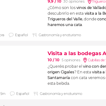
9,9
/ 10
30 opiniones
Trigueros
¿Cómo son los
vinos de Vallado
descubrirlo en esta
visita a la
Trigueros del Valle
, donde
cono
haremos una cata
.
ora
Español
Gastronomía y enoturismo
Visita a las bodegas 
10
/ 10
5 opiniones
Cubillas de
¿Queréis probar el
vino con d
origen Cigales
? En esta
visita 
Santamaría
con cata veremos
esta bebida.
 15m
Español
Gastronomía y enoturismo