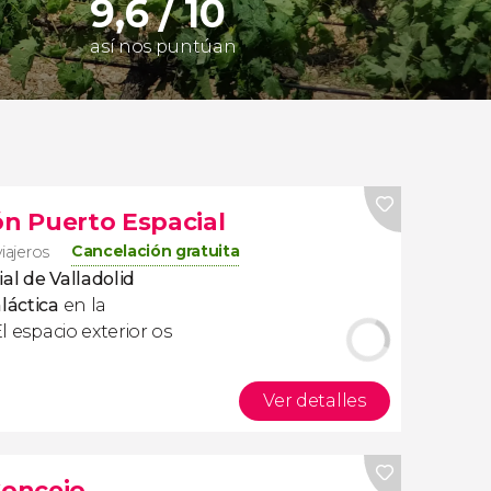
9,6 / 10
así nos puntúan
ón Puerto Espacial
Cancelación gratuita
iajeros
al de Valladolid
láctica
en la
l espacio exterior os
Ver detalles
Concejo