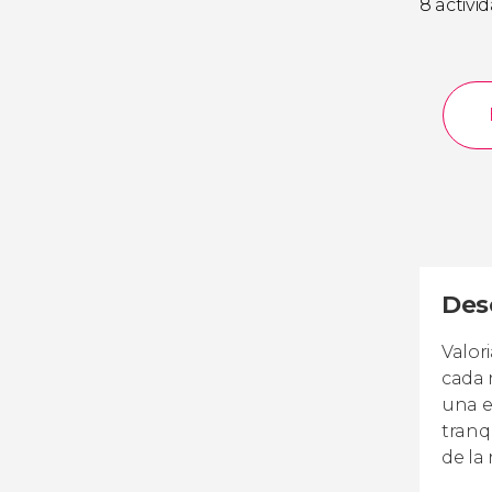
8 activi
Desc
Valor
cada 
una e
tranq
de la 