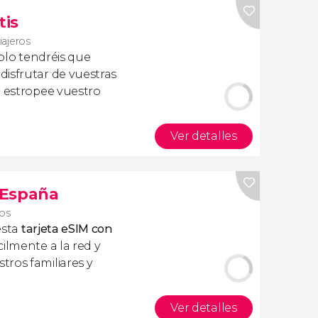
tis
iajeros
olo tendréis que
isfrutar de vuestras
a estropee vuestro
Ver detalles
s España
ros
esta
tarjeta eSIM con
ilmente a la red y
ros familiares y
Ver detalles