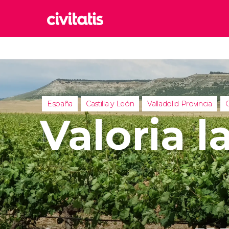
Rom
Italia
Lond
Reino 
España
Castilla y León
Valladolid Provincia
C
Edim
Valoria 
Reino 
Marr
Marrue
Esta
Turquía