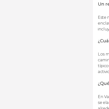
Un r
Este 
encla
inclu
¿Cuál
Los m
camino
típic
activi
¿Qué
En Va
se el
alred