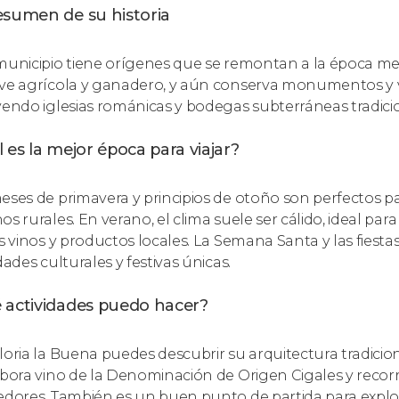
esumen de su historia
municipio tiene orígenes que se remontan a la época med
ve agrícola y ganadero, y aún conserva monumentos y v
yendo iglesias románicas y bodegas subterráneas tradici
 es la mejor época para viajar?
eses de primavera y principios de otoño son perfectos pa
s rurales. En verano, el clima suele ser cálido, ideal para
os vinos y productos locales. La Semana Santa y las fies
dades culturales y festivas únicas.
 actividades puedo hacer?
loria la Buena puedes descubrir su arquitectura tradicio
abora vino de la Denominación de Origen Cigales y recor
edores. También es un buen punto de partida para explor