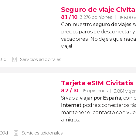
Seguro de viaje Civita
8,1
/ 10
3.276 opiniones
115.800 v
Con nuestro
seguro de viajes
s
preocuparos de desconectar y d
vacaciones. ¡No dejéis que nad
viaje!
 31d
Servicios adicionales
Tarjeta eSIM Civitati
8,2
/ 10
115 opiniones
3.881 viaje
Si vais a
viajar por España
, con 
Internet
podréis conectaros fác
mantener el contacto con vuest
amigos.
 30d
Servicios adicionales