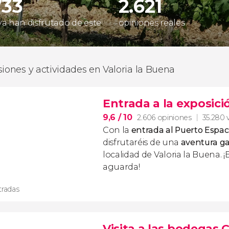
733
2.621
 ya han disfrutado de este
opiniones reales
siones y actividades en Valoria la Buena
Entrada a la exposici
9,6
/ 10
2.606 opiniones
35.280 v
Con la
entrada al Puerto Espaci
disfrutaréis de una
aventura ga
localidad de Valoria la Buena. ¡E
aguarda!
tradas
Visita a las bodegas 