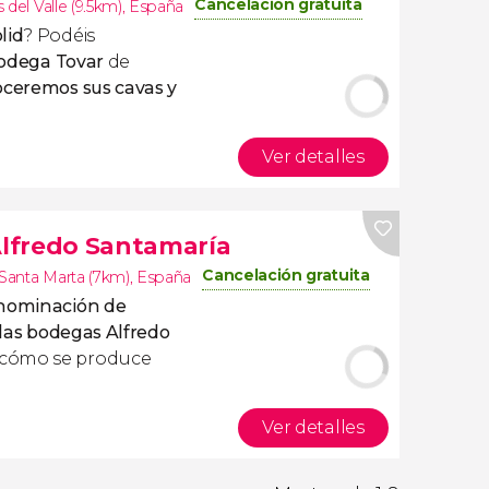
Cancelación gratuita
 del Valle (9.5km)
,
España
lid
? Podéis
 Bodega Tovar
de
ceremos sus cavas y
Ver detalles
Alfredo Santamaría
Cancelación gratuita
 Santa Marta (7km)
,
España
enominación de
a las bodegas Alfredo
 cómo se produce
Ver detalles