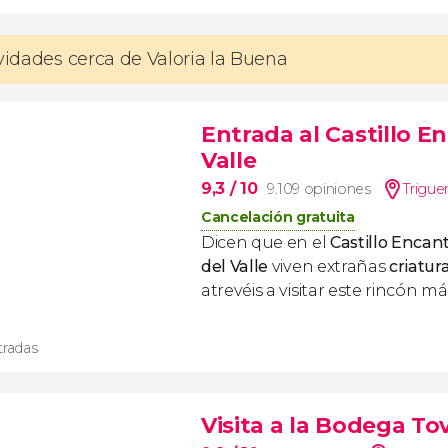
ividades cerca de Valoria la Buena
Entrada al Castillo E
Valle
9,3
/ 10
9.109 opiniones
Triguer
Cancelación gratuita
Dicen que en el
Castillo Encan
del Valle
viven extrañas
criatur
atrevéis a visitar este rincón m
tradas
Visita a la Bodega To