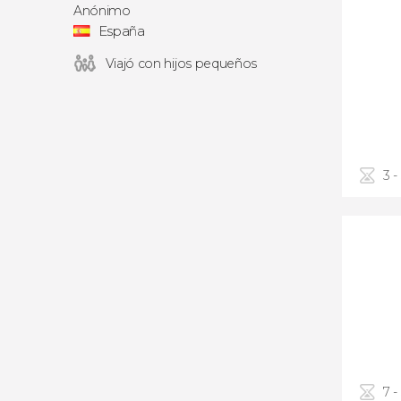
Anónimo
España
Viajó con hijos pequeños
3 -
7 -