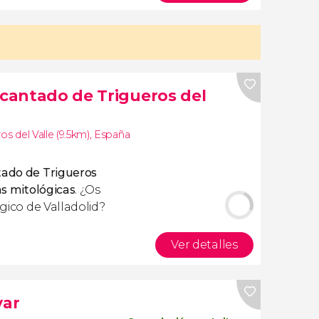
ncantado de Trigueros del
os del Valle (9.5km)
,
España
tado de Trigueros
as mitológicas
. ¿Os
ágico de Valladolid?
Ver detalles
var