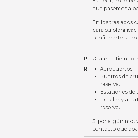
Es decir, no debes
que pasemos a por
En los traslados 
para su planifica
confirmarte la h
P
-
¿Cuánto tiempo m
R
-
Aeropuertos: 1 
Puertos de cruc
reserva.
Estaciones de t
Hoteles y apart
reserva.
Si por algún moti
contacto que apar