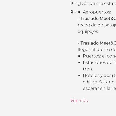
P
-
¿Dónde me estará
R
-
Aeropuertos:
-
Traslado Meet&G
recogida de pasaj
equipajes.
-
Traslado Meet&G
llegar al punto de
Puertos: el con
Estaciones de t
tren.
Hoteles y apart
edificio. Si tie
esperar en la r
Ver más