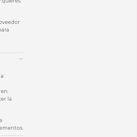
e quieres
roveedor
para
la
ren.
er la
e
plementos.