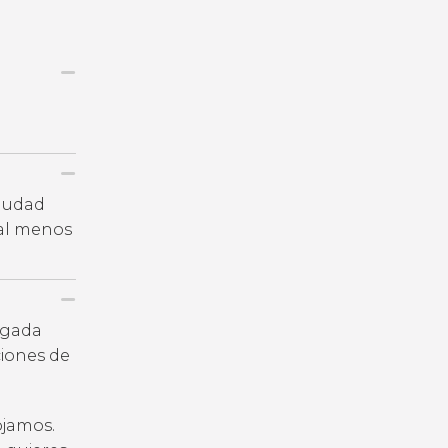
ciudad
 al menos
legada
iones de
ojamos.