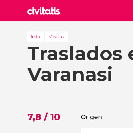
Rom
Italia
India
Varanasi
Traslados 
Lond
Reino 
Edim
Varanasi
Reino 
Marr
Marrue
Esta
Turquía
7,8 / 10
Origen