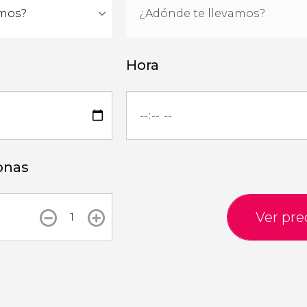
Hora
onas
Ver pre