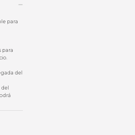
ble para
s para
io.
legada del
 del
podrá