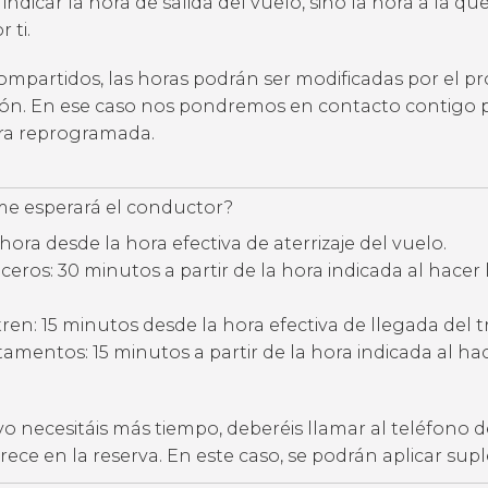
 indicar la hora de salida del vuelo, sino la hora a la qu
 ti.
compartidos, las horas podrán ser modificadas por el p
ción. En ese caso nos pondremos en contacto contigo 
ora reprogramada.
e esperará el conductor?
hora desde la hora efectiva de aterrizaje del vuelo.
eros: 30 minutos a partir de la hora indicada al hacer 
ren: 15 minutos desde la hora efectiva de llegada del t
amentos: 15 minutos a partir de la hora indicada al hac
vo necesitáis más tiempo, deberéis llamar al teléfono d
ece en la reserva. En este caso, se podrán aplicar su