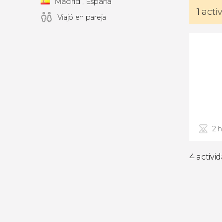
Madrid , España
1 acti
Viajó en pareja
2 
4 activi