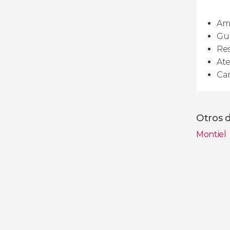
Amp
Guí
Res
Ate
Can
Otros d
Montiel
Ver toda