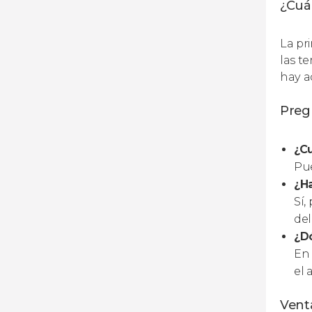
¿Cuál
La pri
las t
hay a
Preg
¿C
Pue
¿Ha
Sí,
del
¿D
En 
el 
Venta