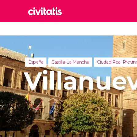
Rom
Italia
Lond
Reino 
España
Castilla-La Mancha
Ciudad Real Provinc
Edim
Villanuev
Reino 
Marr
Marrue
Esta
Turquía