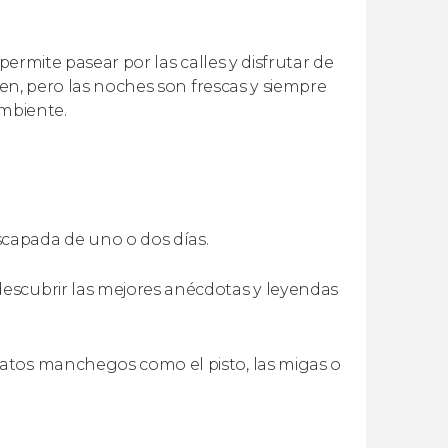
permite pasear por las calles y disfrutar de
ben, pero las noches son frescas y siempre
ambiente.
scapada de uno o dos días.
descubrir las mejores anécdotas y leyendas
latos manchegos como el pisto, las migas o