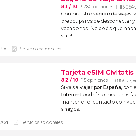
8,1
/ 10
3.280 opiniones
116.064 
Con nuestro
seguro de viajes
s
preocuparos de desconectar y d
vacaciones. ¡No dejéis que nad
viaje!
 31d
Servicios adicionales
Tarjeta eSIM Civitati
8,2
/ 10
115 opiniones
3.886 viaje
Si vais a
viajar por España
, con 
Internet
podréis conectaros fác
mantener el contacto con vuest
amigos.
 30d
Servicios adicionales