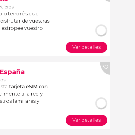
viajeros
olo tendréis que
isfrutar de vuestras
a estropee vuestro
Ver detalles
s España
ros
esta
tarjeta eSIM con
ilmente a la red y
ros familiares y
Ver detalles