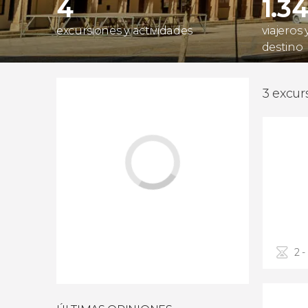
4
1.3
excursiones y actividades
viajeros
destino
3 excur
2 -