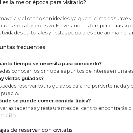
 es la mejor época para visitarlo?
mavera y el otoño son ideales, ya que el clima es suave y 
errazas sin calor excesivo. En verano, las temperaturas su
ctividades culturales y fiestas populares que animan el 
untas frecuentes
uánto tiempo se necesita para conocerlo?
des conocer los principales puntos de interés en una e
y visitas guiadas?
 puedes reservar tours guiados para no perderte nada y 
 pueblo.
ónde se puede comer comida típica?
varias tabernas y restaurantes del centro encontrarás p
asadillo.
jas de reservar con civitatis