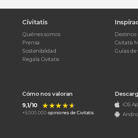
Civitatis
Inspira
Quiénes somos
Destinos
Prensa
Civitatis
Sostenibilidad
Guías de 
Regala Civitatis
Cómo nos valoran
Descarg
★★★★★
★★★★★
iOS A
9,1/10
+
5.000.000
opiniones de Civitatis
Andro