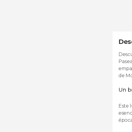
Desc
Descu
Pasea
empap
de Mo
Un b
Este 
esenc
época