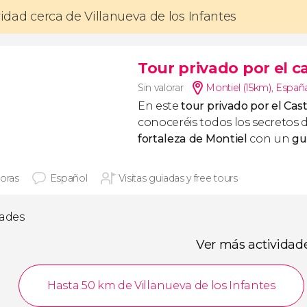
vidad cerca de Villanueva de los Infantes
Tour privado por el cas
Sin valorar
Montiel (15km)
,
Españ
En este
tour privado
por el Cast
conoceréis todos los secretos 
fortaleza de Montiel
con un
gu
horas
Español
Visitas guiadas y free tours
dades
Ver más actividad
Hasta 50 km de Villanueva de los Infantes