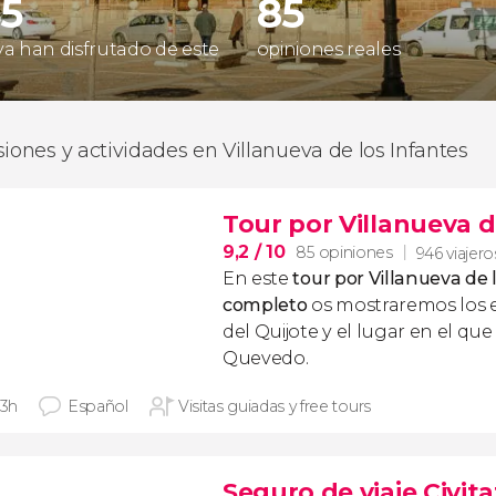
45
85
 ya han disfrutado de este
opiniones reales
siones y actividades en Villanueva de los Infantes
Tour por Villanueva d
9,2
/ 10
85 opiniones
946 viajero
En este
t
our por Villanueva de l
completo
os mostraremos los 
del Quijote y el lugar en el qu
Quevedo.
 3h
Español
Visitas guiadas y free tours
Seguro de viaje Civita