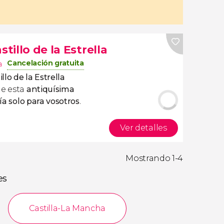
tillo de la Estrella
Cancelación gratuita
a
illo de la Estrella
de esta
antiquísima
ía solo para vosotros
.
Ver detalles
Mostrando 1-4
es
Castilla-La Mancha