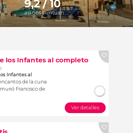
9,2 / 10
así nos puntúan
e los Infantes al completo
s
os Infantes al
encantos de la cuna
e murió Francisco de
Ver detalles
tis