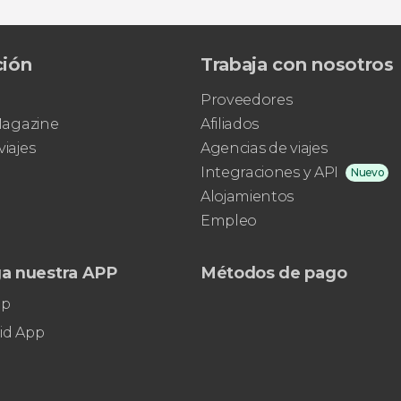
ción
Trabaja con nosotros
Proveedores
 Magazine
Afiliados
viajes
Agencias de viajes
Integraciones y API
Nuevo
Alojamientos
Empleo
a nuestra APP
Métodos de pago
pp
id App