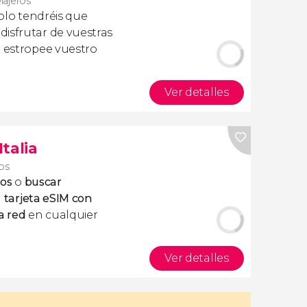
viajeros
olo tendréis que
isfrutar de vuestras
a estropee vuestro
Ver detalles
Italia
ros
tos
o
buscar
a
tarjeta eSIM con
a red
en cualquier
Ver detalles