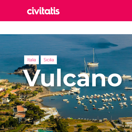
Rom
Italia
Lond
Reino 
Italia
Sicilia
Edim
Vulcano
Reino 
Marr
Marrue
Esta
Turquía