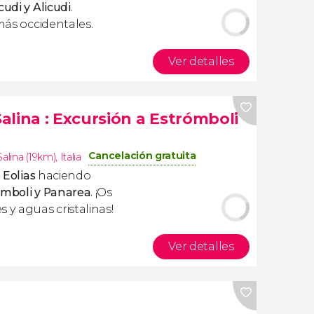
cudi y Alicudi
.
 más occidentales.
Ver detalles
Salina
: Excursión a Estrómboli
Cancelación gratuita
alina (19km)
,
Italia
s Eolias
haciendo
ómboli y Panarea
. ¡Os
 y aguas cristalinas!
Ver detalles