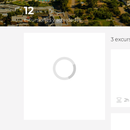
12
excursiones y actividades
3 excur
2h