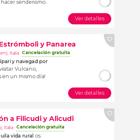
 y hacer senderismo.
Ver detalles
 Estrómboli y Panarea
Cancelación gratuita
8km)
,
Italia
ípari y navegad por
visitar Vulcano,
as en un mismo día!
Ver detalles
ón a Filicudi y Alicudi
Cancelación gratuita
)
,
Italia
uila vida rural
os