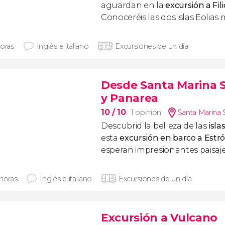
aguardan en la
excursión a Fili
Conoceréis las dos islas Eolias
horas
Inglés e italiano
Excursiones de un día
Desde Santa Marina 
y Panarea
10
/ 10
1 opinión
Santa Marina S
Descubrid la belleza de las
isla
esta
excursión en barco a Estr
esperan impresionantes paisajes
 horas
Inglés e italiano
Excursiones de un día
Excursión a Vulcano