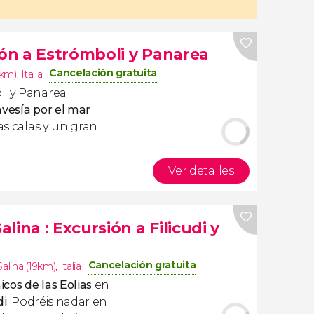
ión a Estrómboli y Panarea
Cancelación gratuita
8km)
,
Italia
li y Panarea
avesía por el mar
las calas y un gran
Ver detalles
Salina
: Excursión a Filicudi y
Cancelación gratuita
alina (19km)
,
Italia
nicos
de las Eolias
en
di
. Podréis nadar en