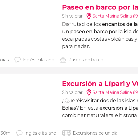
Paseo en barco por la 
Sin valorar
Santa Marina Salina (1
Disfrutad de los
encantos de la
un
paseo en barco por la isla d
escarpadas costas volcánicas 
para nadar.
horas
Inglés e italiano
Paseos en barco
Excursión a Lípari y 
Sin valorar
Santa Marina Salina (1
¿Queréis
visitar dos de las isla
Eolias
? En esta
excursión a Lípa
combinar naturaleza e historia
 30m
Inglés e italiano
Excursiones de un día