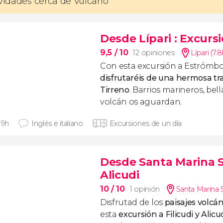
ividades cerca de Vulcano
Desde Lípari
: Excurs
9,5
/ 10
12 opiniones
Lípari (7.
Con esta excursión a Estrómbo
disfrutaréis de una hermosa tr
Tirreno
. Barrios marineros, bel
volcán os aguardan.
 9h
Inglés e italiano
Excursiones de un día
Desde Santa Marina 
Alicudi
10
/ 10
1 opinión
Santa Marina S
Disfrutad de los
paisajes volcá
esta
excursión a Filicudi y Alicu