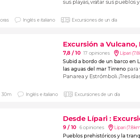
sus playas, visitar sus pueblos
horas
Inglés e italiano
Excursiones de un día
Excursión a Vulcano,
7,8
/ 10
17 opiniones
Lípari (7.
Subid a bordo de un barco en L
las aguas del mar Tirreno
para 
Panarea y Estrómboli. ¡Tres isl
h 30m
Inglés e italiano
Excursiones de un día
Desde Lípari
: Excursi
9
/ 10
6 opiniones
Lípari (7.8km
Pueblos prehistóricos y la tranq