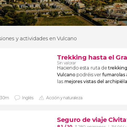
siones y actividades en Vulcano
Trekking hasta el Gr
Sin valorar
Haciendo esta ruta de
trekking
Vulcano
podréis ver
fumarolas 
las
mejores vistas del archipiéla
 30m
Inglés
Acción y naturaleza
Seguro de viaje Civita
8,1
/ 10