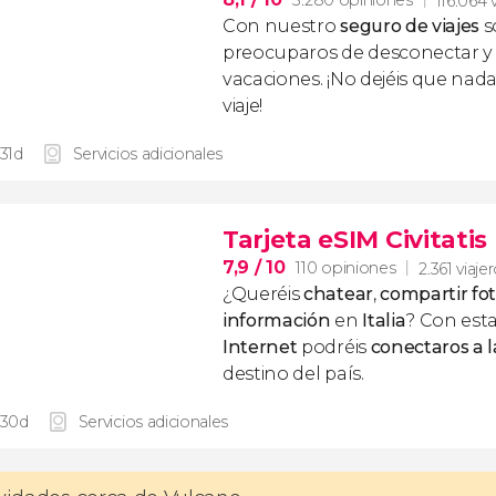
3.280 opiniones
116.064 
Con nuestro
seguro de viajes
s
preocuparos de desconectar y d
vacaciones. ¡No dejéis que nad
viaje!
 31d
Servicios adicionales
Tarjeta eSIM Civitatis 
7,9
/ 10
110 opiniones
2.361 viaje
¿Queréis
chatear
,
compartir fo
información
en
Italia
? Con est
Internet
podréis
conectaros a l
destino del país.
 30d
Servicios adicionales