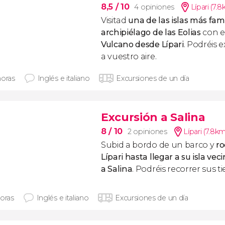
8,5
/ 10
4 opiniones
Lípari (7.
Visitad
una de las islas más fam
archipiélago de las Eolias
con e
Vulcano desde Lípari
. Podréis 
a vuestro aire.
horas
Inglés e italiano
Excursiones de un día
Excursión a Salina
8
/ 10
2 opiniones
Lípari (7.8km
Subid a bordo de un barco y
ro
Lípari hasta llegar a su isla vec
a Salina
. Podréis recorrer sus ti
horas
Inglés e italiano
Excursiones de un día