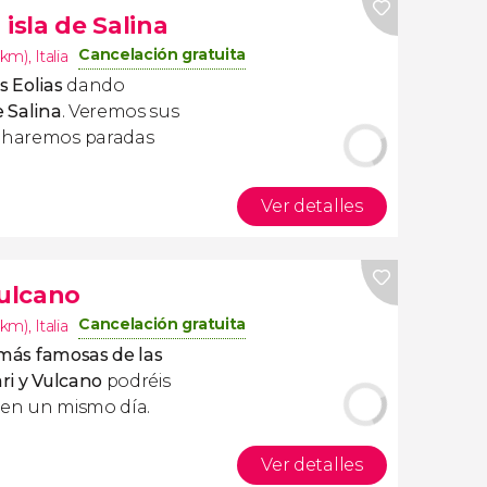
isla de Salina
Cancelación gratuita
9km)
,
Italia
s Eolias
dando
e Salina
. Veremos sus
y haremos paradas
Ver detalles
Vulcano
Cancelación gratuita
9km)
,
Italia
s más famosas de las
ri y Vulcano
podréis
 en un mismo día.
Ver detalles