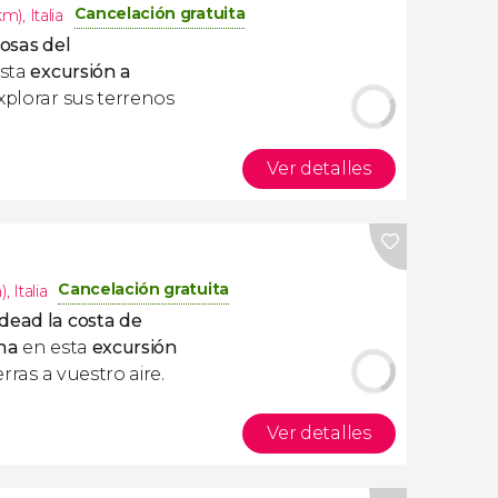
Cancelación gratuita
8km)
,
Italia
osas del
sta
excursión a
explorar sus terrenos
Ver detalles
Cancelación gratuita
)
,
Italia
dead la costa de
ina
en esta
excursión
erras a vuestro aire.
Ver detalles