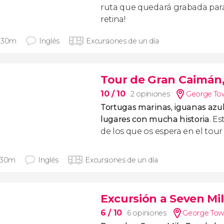
ruta que quedará grabada para
retina!
 30m
Inglés
Excursiones de un día
Tour de Gran Caimán, l
10
/ 10
2 opiniones
George Tow
Tortugas marinas, iguanas azul
lugares con mucha historia
. E
de los que os espera en el tou
 30m
Inglés
Excursiones de un día
Excursión a Seven Mil
6
/ 10
6 opiniones
George Town