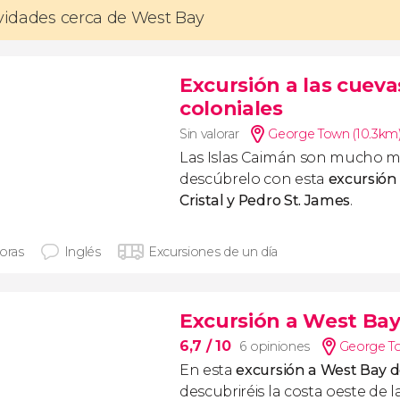
ividades cerca de West Bay
Excursión a las cueva
coloniales
Sin valorar
George Town (10.3km
Las Islas Caimán son mucho m
descúbrelo con esta
excursión 
Cristal y Pedro St. James
.
horas
Inglés
Excursiones de un día
Excursión a West Ba
6,7
/ 10
6 opiniones
George To
En esta
excursión a West Bay 
descubriréis la costa oeste de l