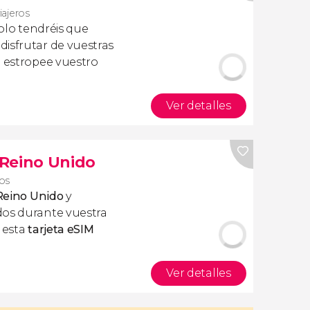
iajeros
olo tendréis que
isfrutar de vuestras
a estropee vuestro
Ver detalles
s Reino Unido
ros
 Reino Unido
y
dos durante vuestra
r esta
tarjeta eSIM
Ver detalles