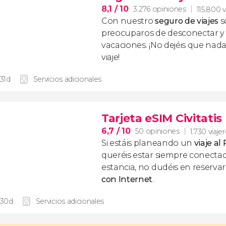
8,1
/ 10
3.276 opiniones
115.800 v
Con nuestro
seguro de viajes
s
preocuparos de desconectar y d
vacaciones. ¡No dejéis que nad
viaje!
 31d
Servicios adicionales
Tarjeta eSIM Civitati
6,7
/ 10
50 opiniones
1.730 viaje
Si estáis planeando un
viaje al
queréis estar siempre conecta
estancia, no dudéis en reserva
con Internet
.
 30d
Servicios adicionales