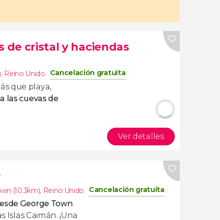
s de cristal y haciendas
Cancelación gratuita
)
,
Reino Unido
ás que playa,
a las cuevas de
Ver detalles
y
Cancelación gratuita
wn (10.3km)
,
Reino Unido
desde George Town
as Islas Caimán. ¡Una