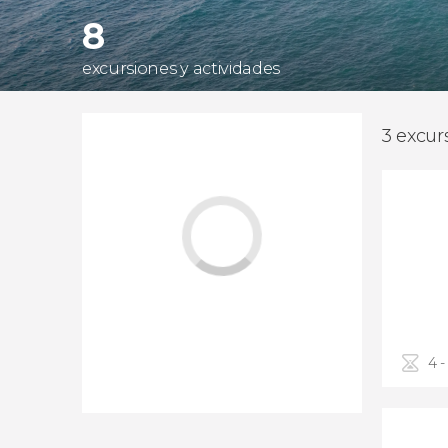
8
excursiones y actividades
3 excur
4 -