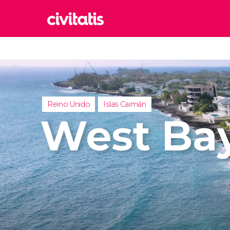
Rom
Italia
Lond
Reino 
Reino Unido
Islas Caimán
Edim
West Ba
Reino 
Marr
Marrue
Esta
Turquía