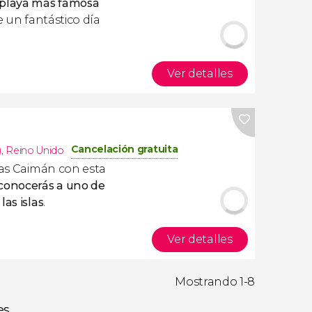
 playa más famosa
e un fantástico día
Ver detalles
Cancelación gratuita
)
,
Reino Unido
slas Caimán con esta
conocerás a uno de
las islas
.
Ver detalles
Mostrando 1-8
es