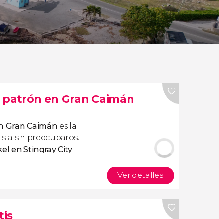
n patrón en Gran Caimán
en Gran Caimán
es la
isla sin preocuparos.
el en Stingray City
.
Ver detalles
tis