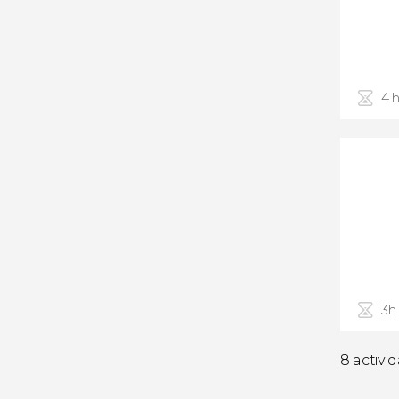
4 
3h
8 activi