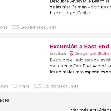
Descubre Seven Mile Beach, la
de las Islas Caimán
y disfruta d
bajo el sol del Caribe.
horas
Excursiones de un día
Excursión a East End
Sin valorar
George Town (10.3km
Descubre el lado este de las I
excursión a East End. Además,
los animales más especiales de 
 30m
Inglés
Excursiones de un día
dades
Ver más actividad