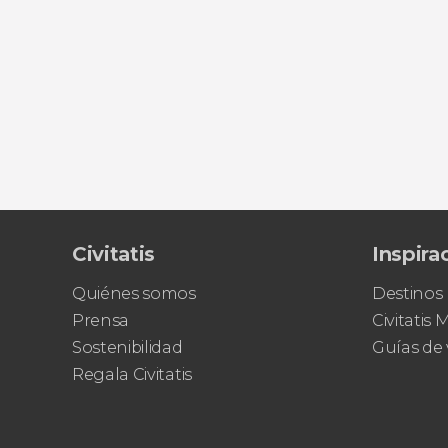
Civitatis
Inspira
Quiénes somos
Destinos
Prensa
Civitatis
Sostenibilidad
Guías de 
Regala Civitatis