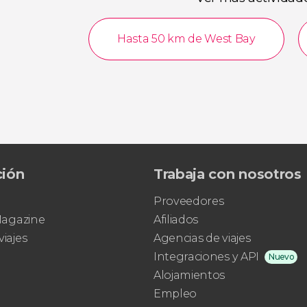
Hasta 50 km de West Bay
ción
Trabaja con nosotros
Proveedores
 Magazine
Afiliados
viajes
Agencias de viajes
Integraciones y API
Nuevo
Alojamientos
Empleo