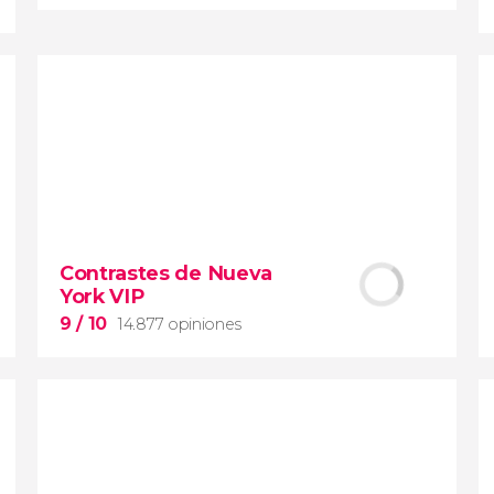
9,1


28.489 opiniones
Contrastes de Nueva York
Contrastes de Nueva
York VIP
barrios de Queens, el
Bronx y Brooklyn
9
/ 10
14.877 opiniones