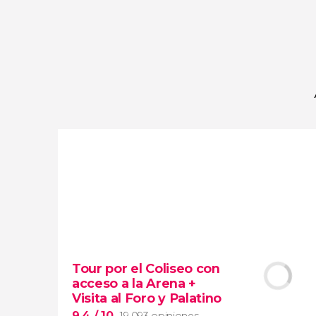
opiniones
actividades
9,2
/ 10
4.065.614
viajeros
valoración
Tour por el Coliseo con
acceso a la Arena +
Visita al Foro y Palatino
9,4
/ 10
19.093 opiniones