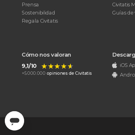
Museos Vaticanos
Capilla
Prensa
Civitatis
Sixtina
Basílica de San Pedro
Sostenibilidad
Guías de 
Regala Civitatis
Cómo nos valoran
Descarg
★★★★★
★★★★★
iOS A
9,1/10
+
5.000.000
opiniones de Civitatis
Andro