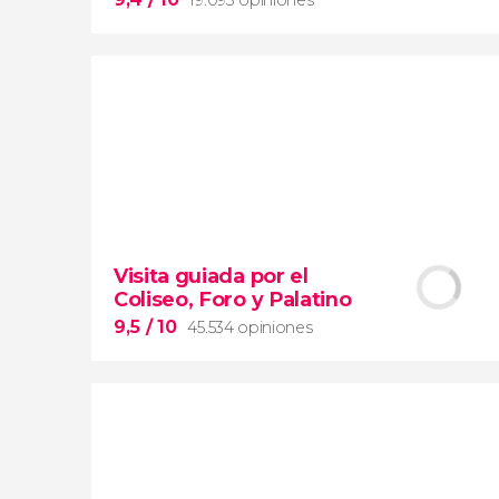
9,4


19.093 opiniones
Visita guiada por el
Arena de gladiadores
Coliseo, Foro y Palatino
visita del Coliseo Romano
el Foro y el Palatino
9,5
/ 10
45.534 opiniones