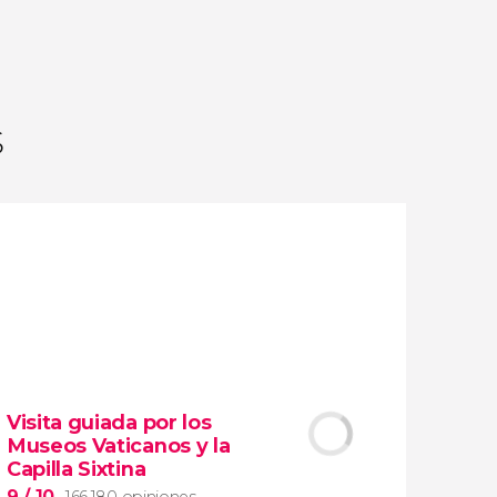
opiniones
actividades
9,2
/ 10
1.776.370
viajeros
valoración
s
Visita guiada por los
Museos Vaticanos y la
Capilla Sixtina
9
/ 10
166.180 opiniones