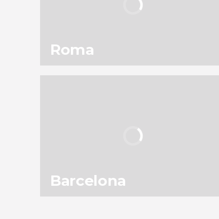
Roma
115
301.837
opiniones
actividades
9,1
/ 10
11.953.586
viajeros
valoración
Barcelona
152
187.589