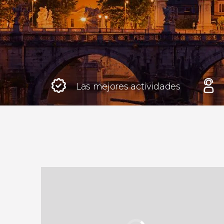
Roma
Italia
Londres
Reino Unido
Las mejores actividades
Edimburgo
Reino Unido
Marrakech
Marruecos
Estambul
Turquía