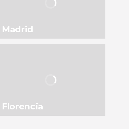
Madrid
130
145.568
opiniones
actividades
9,1
/ 10
3.050.524
viajeros
valoración
Florencia
83
119.341