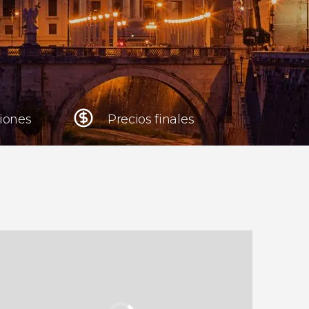
Cracovia
Polonia
Atenas
Grecia
niones
Precios finales
Tokio
Japón
Lisboa
Portugal
Bruselas
Bélgica