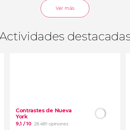
opiniones
actividades
Ver más
9,0
/ 10
3.640.270
viajeros
valoración
Actividades destacada
Contrastes de Nueva
York
9,1
/ 10
28.489 opiniones