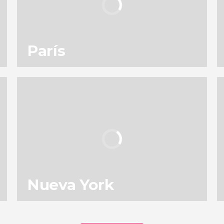
París
137
196.843
opiniones
actividades
9,0
/ 10
4.904.058
viajeros
valoración
Nueva York
153
131.671