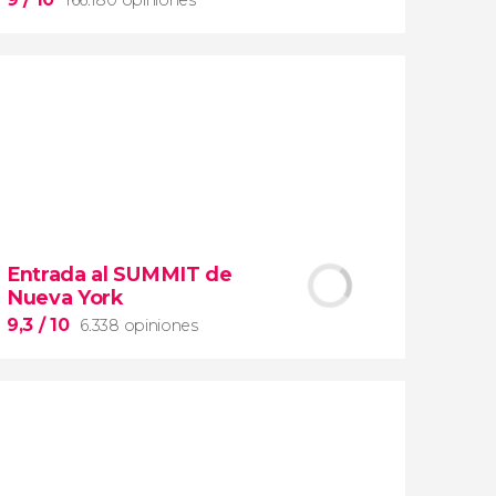
9


166.180 opiniones
Entrada al SUMMIT de
visita guiada por los Museos Vaticanos y
Nueva York
la Capilla Sixtina
9,3
/ 10
6.338 opiniones
entrada preferente