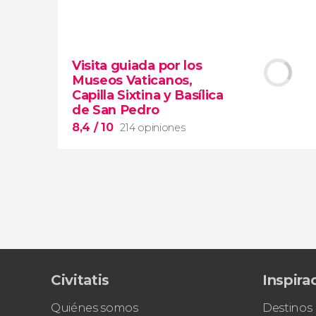
9,5


45.534 opiniones
Visita guiada por los
visita guiada por el Coliseo, Foro y
Museos Vaticanos,
Palatino
Capilla Sixtina y Basílica
tour en español
de San Pedro
2000 años de historia
8,4
/ 10
214 opiniones
8,4


Civitatis
Inspira
214 opiniones
Piedad
Quiénes somos
Destinos