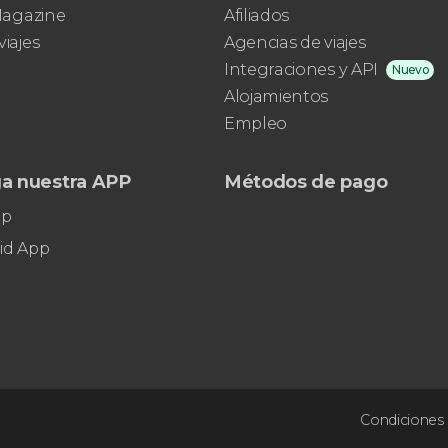
mundo
 Magazine
Afiliados
viajes
Agencias de viajes
Integraciones y API
Nuevo
Alojamientos
Empleo
a nuestra APP
Métodos de pago
pp
id App
Condiciones 