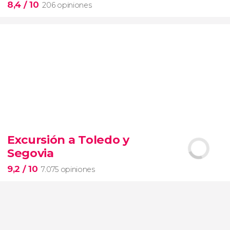
8,4
/ 10
206 opiniones
8,4


206 opiniones
Excursión a Toledo y
Piedad
Segovia
Museos Vaticanos
Capilla Sixtina
Basílica de San
Pedro
9,2
/ 10
7.075 opiniones