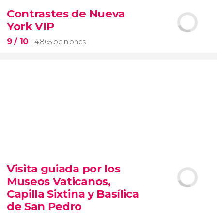
2.251 opiniones
Contrastes de Nueva
York VIP
pinturas impresionistas
más famosas del mundo
9
/ 10
14.865 opiniones
9


14.865 opiniones
Visita guiada por los
tour de contrastes de Nueva York VIP
Museos Vaticanos,
barrios de Queens, Brooklyn, el Bronx y
Long Island
City
grupos reducidos
Capilla Sixtina y Basílica
de San Pedro