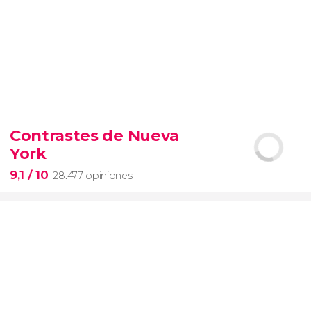
9,4


19.088 opiniones
Contrastes de Nueva
Arena de gladiadores
visita del
York
Coliseo Romano
el Foro y el
Palatino
9,1
/ 10
28.477 opiniones