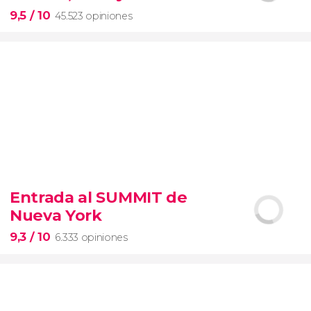
entrada preferente
9,5
/ 10
45.523 opiniones
9,5


45.523 opiniones
Entrada al SUMMIT de
visita guiada por el Coliseo, Foro y Palatino
Nueva York
tour
en español
2000 años de historia
9,3
/ 10
6.333 opiniones