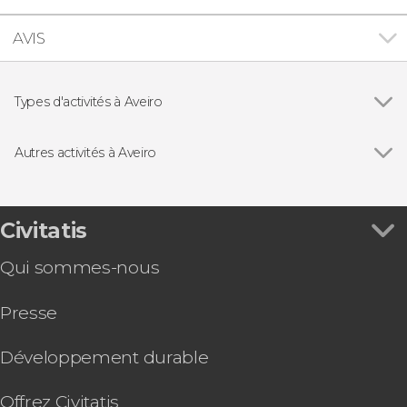
AVIS
Types d'activités à Aveiro
Visites guidées et free tours
Autres activités à Aveiro
Voir tous
Balade en bateau moliceiro ou mercantel dans
Aveiro
Train touristique d'Aveiro + Balade en bateau
Civitatis
moliceiro
Qui sommes-nous
Atelier de fabrication d'ovos moles à Aveiro
Free tour de nuit dans Aveiro
Presse
Dégustation de vin à Aveiro
Balade à vélo dans Aveiro
Visite du quartier de Beira Mar avec dégustation
Développement durable
d'huîtres
Offrez Civitatis