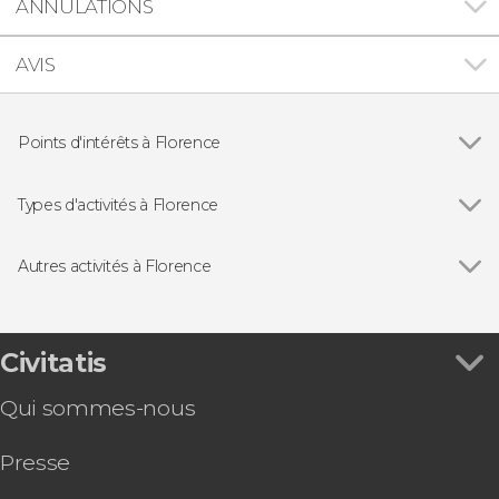
ANNULATIONS
AVIS
Points d'intérêts à Florence
Voir tous
Cathédrale Santa Maria del Fiore
Ponte Vecchio
Types d'activités à Florence
Palazzo Vecchio
Voir tous
Visites guidées et free tours
Galerie de l'Académie de Florence
Excursions d'une journée depuis Florence
Autres activités à Florence
Galerie des Offices
Opéra
Voir tous
Free tour dans Florence
Palais Pitti
Gastronomie et œnotourisme
Jeu de piste : La Florence de Michel-Ange
Billet pour le Leonardo Interactive Museum®
Civitatis
Billet pour les jardins de Boboli
Qui sommes-nous
Bus touristique de Florence
Offre : Florence + Galerie des Offices + Académie
Presse
Visite de Florence à vélo
Billets pour la cathédrale de Florence : Coupole,