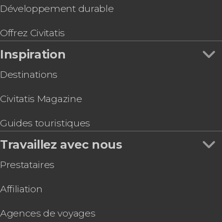
baptistère et musée de l'Opéra
Développement durable
Visite du Baptistère et du Musée du Duomo + le
Clocher de Giotto
Offrez Civitatis
Balade en bateau sur le fleuve Arno
Inspiration
Destinations
Civitatis Magazine
Guides touristiques
Travaillez avec nous
Prestataires
Affiliation
Agences de voyages