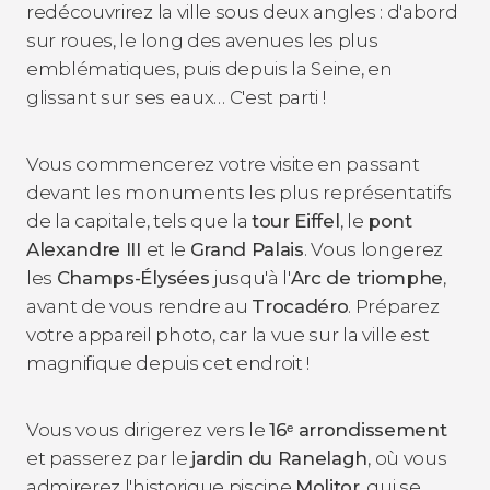
redécouvrirez la ville sous deux angles : d'abord
sur roues, le long des avenues les plus
emblématiques, puis depuis la Seine, en
glissant sur ses eaux… C'est parti !
Vous commencerez votre visite en passant
devant les monuments les plus représentatifs
de la capitale, tels que la
tour Eiffel
, le
pont
Alexandre III
et le
Grand Palais
. Vous longerez
les
Champs-Élysées
jusqu'à l'
Arc de triomphe
,
avant de vous rendre au
Trocadéro
. Préparez
votre appareil photo, car la vue sur la ville est
magnifique depuis cet endroit !
Vous vous dirigerez vers le
16ᵉ arrondissement
et passerez par le
jardin du Ranelagh
, où vous
admirerez l'historique piscine
Molitor
, qui se