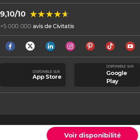
★★★★★
★★★★★
9,10/10
+
5 000 000
avis de Civitatis
DISPONIBLE SUR
DISPONIBLE SUR
Google
App Store
Play
Voir disponibilité
Cookies
Conditions générales
Avis légal
Politique de confidentialité