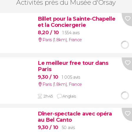
Activités près du Musée d'Orsay
Billet pour la Sainte-Chapelle
et la Conciergerie
8,20
/ 10
1 554 avis
Paris (1.8km)
,
France
Le meilleur free tour dans
Paris
9,30
/ 10
1 005 avis
Paris (1.8km)
,
France
2h45
Anglais
Dîner-spectacle avec opéra
au Bel Canto
9,30
/ 10
50 avis