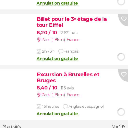
Annulation gratuite
Billet pour le 3ᵉ étage de la
tour Eiffel
8,20
/ 10
2 621 avis
Paris (1.8km)
,
France
2h - 3h
Français
Annulation gratuite
Excursion à Bruxelles et
Bruges
8,40
/ 10
116 avis
Paris (1.8km)
,
France
16 heures
Anglais et espagnol
Annulation gratuite
19 activités
Voir 1-19