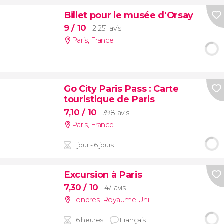
Billet pour le musée d'Orsay
9
/ 10
2 251 avis
Paris
,
France
Go City Paris Pass : Carte
touristique de Paris
7,10
/ 10
398 avis
Paris
,
France
1 jour - 6 jours
Excursion à Paris
7,30
/ 10
47 avis
Londres
,
Royaume-Uni
16 heures
Français