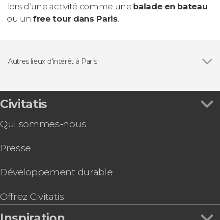
lors d'une activité comme une
balade en bateau
ou un
free tour dans Paris
.
Autres lieux d'intérêt à Paris
Voir tous
Jardin des Tuileries
Musée du Louvre
Hôtel des Invalides
Civitatis
Qui sommes-nous
Presse
Développement durable
Offrez Civitatis
Inspiration