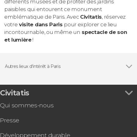
différents musées et de profiter des jardins
paisibles qui entourent ce monument
emblématique de Paris. Avec
Civitatis
, réservez
votre
visite dans Paris
pour explorer ce lieu
incontournable, ou même un
spectacle de son
et lumière
!
Autres lieux d'intérêt à Paris
Voir tous
Musée d'Orsay
Jardin des Tuileries
Tour Eiffel
Civitatis
Qui sommes-nous
Presse
Développement durable