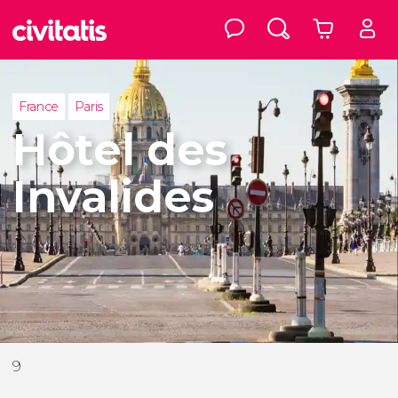
France
Paris
Hôtel des
Invalides
9