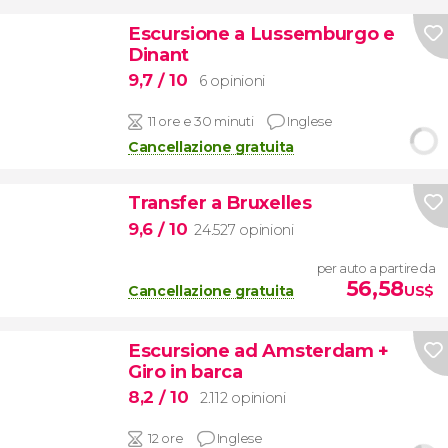
Escursione a Lussemburgo e
Dinant
9,7
/ 10
6 opinioni
11 ore e 30 minuti
Inglese
Cancellazione gratuita
Transfer a Bruxelles
9,6
/ 10
24.527 opinioni
per auto a partire da
56,58
Cancellazione gratuita
US$
Escursione ad Amsterdam +
Giro in barca
8,2
/ 10
2.112 opinioni
12 ore
Inglese