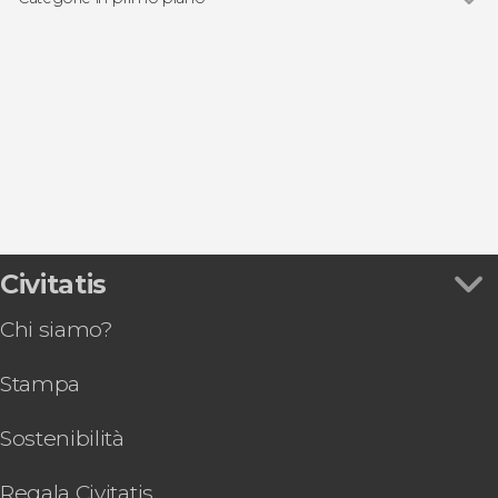
Vedi
Visite guidate e tour di Bruxelles
Free tour a Bruxelles
Escursioni di un giorno da Bruxelles
Biglietti per le attrazioni di Bruxelles
Gastronomia ed enoturismo a Bruxelles
Civitatis
Chi siamo?
Stampa
Sostenibilità
Regala Civitatis