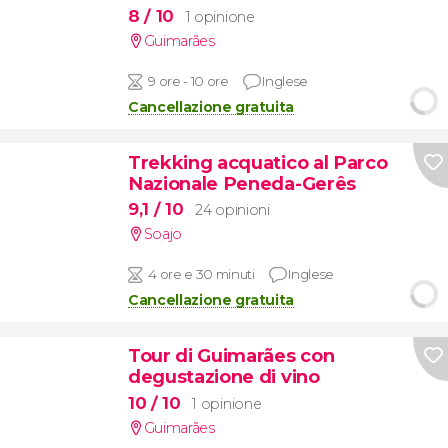
8
/ 10
1 opinione
Guimarães
9 ore - 10 ore
Inglese
Cancellazione gratuita
Trekking acquatico al Parco
Nazionale Peneda-Gerês
9,1
/ 10
24 opinioni
Soajo
4 ore e 30 minuti
Inglese
Cancellazione gratuita
Tour di Guimarães con
degustazione di vino
10
/ 10
1 opinione
Guimarães