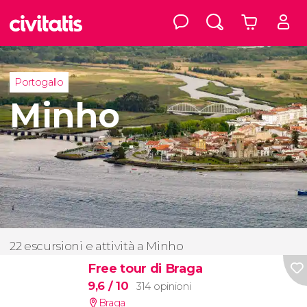
Portogallo
Minho
22 escursioni e attività a Minho
Free tour di Braga
9,6
/ 10
314 opinioni
Braga