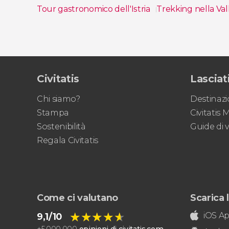
Tour gastronomico dell'Istria
Trekking nella Va
Vedi
Civitatis
Lasciati
Chi siamo?
Destinazi
Stampa
Civitatis
Sostenibilità
Guide di 
Regala Civitatis
Come ci valutano
Scarica l
★★★★★
★★★★★
iOS A
9,1/10