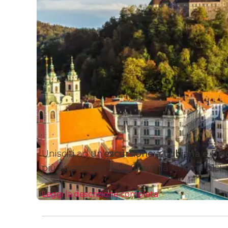
Unisciti ad un'
escursione a Lubiana e Ble
più apprezzati della Slovenia. Che ne dici, 
Leggi la descrizione completa
Itinerario