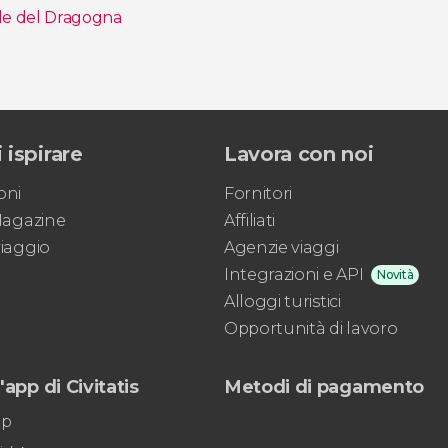
lle del Dragogna
 ispirare
Lavora con noi
oni
Fornitori
 Magazine
Affiliati
viaggio
Agenzie viaggi
Integrazioni e API
Novità
Alloggi turistici
Opportunità di lavoro
'app di Civitatis
Metodi di pagamento
pp