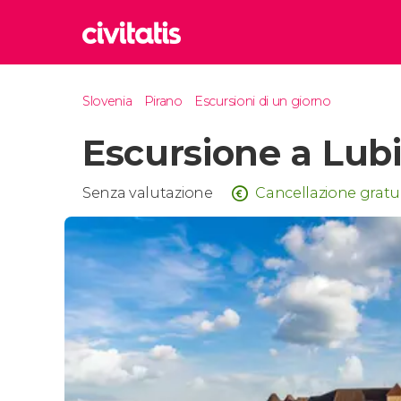
Rom
Slovenia
Pirano
Escursioni di un giorno
Italia
Escursione a Lub
Lond
Regno 
Edim
Senza valutazione
Cancellazione gratu
Regno 
Marr
Maroc
Istan
Turchia