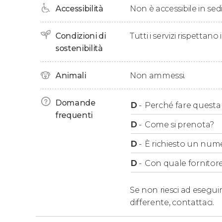
Accessibilità
Non è accessibile in sedi
Concluderemo l'escursione alle 16:00 facendo 
Condizioni di
Tutti i servizi rispettano
sostenibilità
Animali
Non ammessi.
Domande
D
-
Perché fare questa a
frequenti
D
-
Come si prenota?
D
-
È richiesto un num
D
-
Con quale fornitore
Se non riesci ad eseguir
differente,
contattaci.