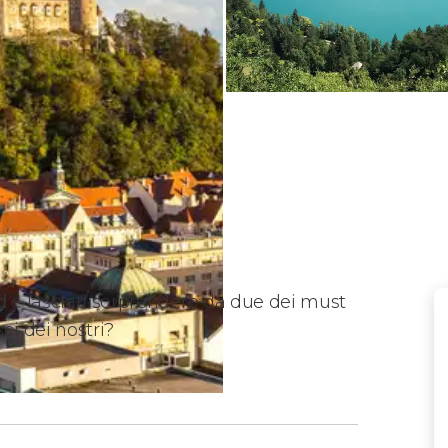
d
e lasciati sorprendere da due dei must
sei dei nostri?