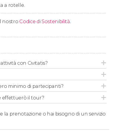
a a rotelle.
ritorno a Pirano.
 il nostro
Codice di Sostenibilità
.
ttività con Civitatis?
ero minimo di partecipanti?
 effettuerò il tour?
e la prenotazione o hai bisogno di un servizio