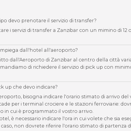
o devo prenotare il servizio di transfer?
re i servizi di transfer a Zanzibar con un mimino di 12 o
mpiega dall'hotel all'aeroporto?
tto dall'Aeroporto di Zanzibar al centro della città vari
omandiamo di richiedere il servizio di pick up con minim
ick up che devo indicare?
eroporto, bisogna indicare l'orario stimato di arrivo del
ade per i terminal crociere e le stazioni ferroviarie: dov
o in cui è programmato il vostro arrivo.
otel, è necessario indicare l'ora in cui volete che sia eseg
 caso, non dovrete riferire l'orario stimato di partenza 