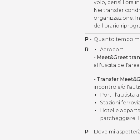
volo, bensì l'ora i
Nei transfer condiv
organizzazione. I
dell'orario ripro
P
-
Quanto tempo mi a
R
-
Aeroporti:
-
Meet&Greet tran
all'uscita dell'area
-
Transfer Meet&G
incontro e/o l'auti
Porti: l'autista 
Stazioni ferrovia
Hotel e appartame
parcheggiare il 
P
-
Dove mi aspetterà 