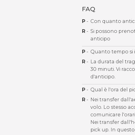
FAQ
P
-
Con quanto anticip
R
-
Si possono prenota
anticipo
P
-
Quanto tempo si i
R
-
La durata del tragi
30 minuti. Vi racc
d'anticipo.
P
-
Qual è l'ora del p
R
-
Nei transfer dall'a
volo. Lo stesso acc
comunicare l'orari
Nei transfer dall'h
pick up. In questo