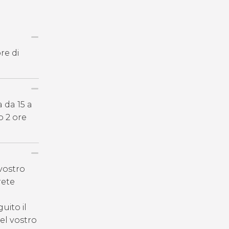
re di
a da 15 a
o 2 ore
 vostro
rete
uito il
del vostro