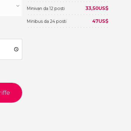
33,50
US$
Minivan da 12 posti
47
US$
Minibus da 24 posti
iffe