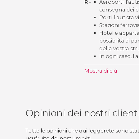
R
-
Aeroporti: l'auti
consegna dei b
Porti: l'autista 
Stazioni ferrovia
Hotel e appartam
possibilità di p
della vostra str
In ogni caso, l
Mostra di più
Opinioni dei nostri client
Tutte le opinioni che qui leggerete sono state
usufruito dei nostri servizi.