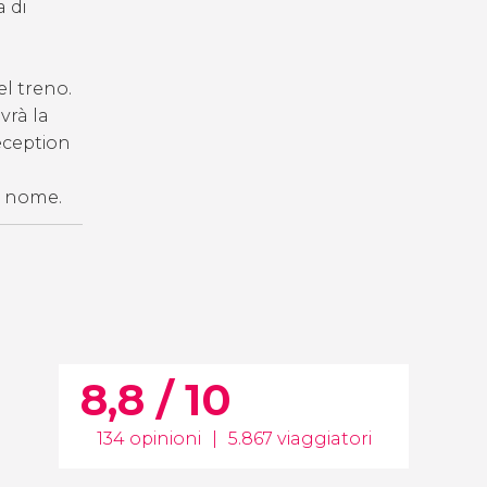
a di
del treno.
vrà la
reception
ro nome.
8,8 / 10
134 opinioni
|
5.867 viaggiatori