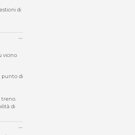
estioni di
ù vicino
il punto di
l treno.
lità di