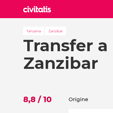
Rom
Italia
Tanzania
Zanzibar
Transfer a
Lond
Regno 
Edim
Zanzibar
Regno 
Marr
Maroc
Istan
Turchia
8,8 / 10
Origine