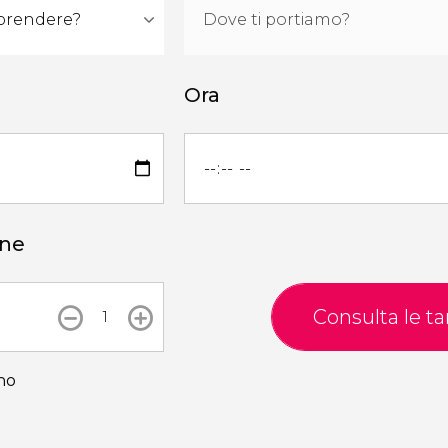
Ora
one
Consulta le tar
no