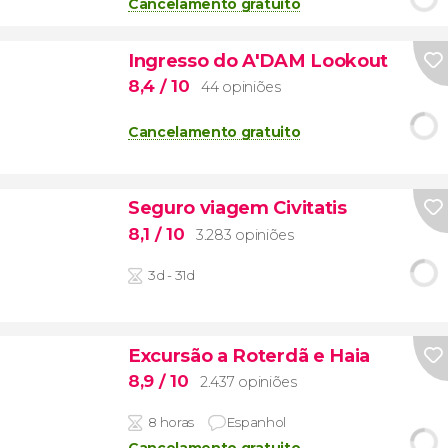
Cancelamento gratuito
Ingresso do A'DAM Lookout
8,4
/ 10
44 opiniões
Cancelamento gratuito
Seguro viagem Civitatis
8,1
/ 10
3.283 opiniões
3d - 31d
Excursão a Roterdã e Haia
8,9
/ 10
2.437 opiniões
8 horas
Espanhol