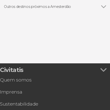
Ver todos
Bilhetes
Distrito da Luz Vermelha
Visitas guiadas e free tours
Outros destinos próximos a Amesterdão
Museu Van Gogh
Excursões de um dia
Ver todos
Haarlem
Keukenhof
Passeios de barco
Zaanse Schans
Zaanse Schans
Tour de bicicleta
Volendam
Gastronomia e enoturismo
Marken
Edam
Civitatis
Quem somos
Imprensa
Sustentabilidade