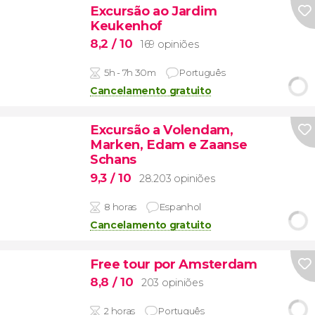
Excursão ao Jardim
Keukenhof
8,2
/ 10
169 opiniões
5h - 7h 30m
Português
Cancelamento gratuito
Excursão a Volendam,
Marken, Edam e Zaanse
Schans
9,3
/ 10
28.203 opiniões
8 horas
Espanhol
Cancelamento gratuito
Free tour por Amsterdam
8,8
/ 10
203 opiniões
2 horas
Português