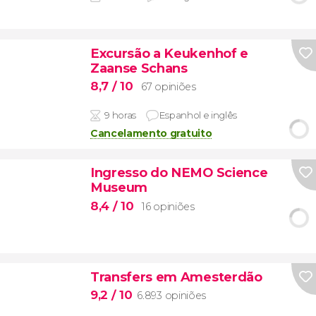
Excursão a Keukenhof e
Zaanse Schans
8,7
/ 10
67 opiniões
9 horas
Espanhol e inglês
Cancelamento gratuito
Ingresso do NEMO Science
Museum
8,4
/ 10
16 opiniões
Transfers em Amesterdão
9,2
/ 10
6.893 opiniões