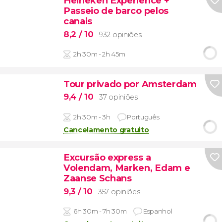
Heineken Experience +
Passeio de barco pelos
canais
8,2
/ 10
932 opiniões
2h 30m - 2h 45m
Tour privado por Amsterdam
9,4
/ 10
37 opiniões
2h 30m - 3h
Português
Cancelamento gratuito
Excursão express a
Volendam, Marken, Edam e
Zaanse Schans
9,3
/ 10
357 opiniões
6h 30m - 7h 30m
Espanhol