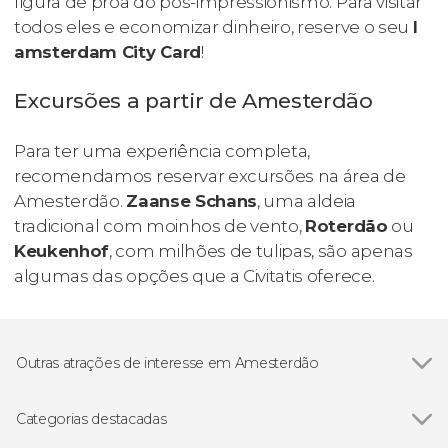
figura de proa do pós-impressionismo. Para visitar
todos eles e economizar dinheiro, reserve o seu
I
amsterdam City Card
!
Excursões a partir de Amesterdão
Para ter uma experiência completa,
recomendamos reservar excursões na área de
Amesterdão.
Zaanse Schans
, uma aldeia
tradicional com moinhos de vento,
Roterdão
ou
Keukenhof
, com milhões de tulipas, são apenas
algumas das opções que a Civitatis oferece.
Outras atrações de interesse em Amesterdão
Ver todos
Canais de Amsterdão
Rijksmuseum
Categorias destacadas
Bairro judeu de Amsterdão