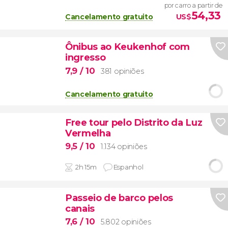
por carro a partir de
54,33
Cancelamento gratuito
US$
Ônibus ao Keukenhof com
ingresso
7,9
/ 10
381 opiniões
Cancelamento gratuito
Free tour pelo Distrito da Luz
Vermelha
9,5
/ 10
1.134 opiniões
2h 15m
Espanhol
Passeio de barco pelos
canais
7,6
/ 10
5.802 opiniões