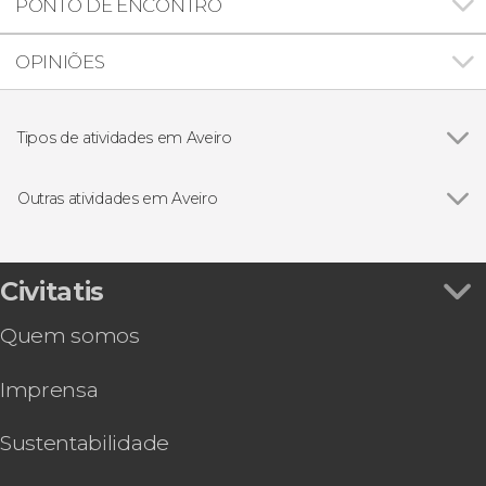
PONTO DE ENCONTRO
OPINIÕES
Tipos de atividades em Aveiro
Visitas guiadas e free tours
Outras atividades em Aveiro
Ver todos
Passeio de barco moliceiro ou mercantel por
Aveiro
Oficina de ovos moles de Aveiro
Civitatis
Tour de bicicleta por Aveiro
Quem somos
Trem turístico de Aveiro + Passeio de barco
moliceiro
Imprensa
Tour pelo bairro da Beira Mar com degustação
de ostras
Degustação de vinhos em Aveiro
Sustentabilidade