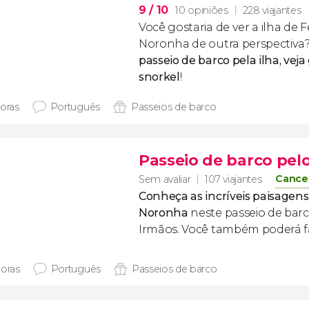
9
/ 10
10 opiniões
228 viajantes
Você gostaria de ver a ilha de
Noronha de outra perspectiva
passeio de barco pela ilha, veja
snorkel
!
horas
Português
Passeios de barco
Passeio de barco pel
Cance
Sem avaliar
107 viajantes
Conheça as incríveis paisagen
Noronha
neste passeio de bar
Irmãos. Você também poderá f
horas
Português
Passeios de barco