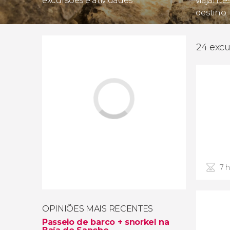
excursões e atividades
viajante
destino
24 exc
7 
OPINIÕES MAIS RECENTES
Passeio de barco + snorkel na