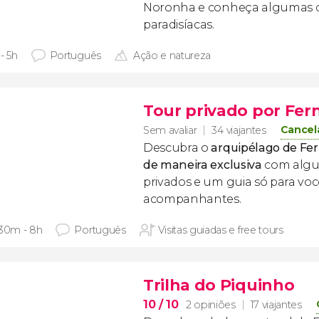
Noronha e conheça algumas de
paradisíacas.
- 5h
Português
Ação e natureza
Tour privado por Fe
Cancel
Sem avaliar
34 viajantes
Descubra o
arquipélago de F
de maneira exclusiva
com algu
privados e um guia só para voc
acompanhantes.
 30m - 8h
Português
Visitas guiadas e free tours
Trilha do Piquinho
10
/ 10
2 opiniões
17 viajantes