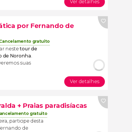
Ver detalhes
uática por Fernando de
Cancelamento gratuito
ar neste
tour de
do de Noronha
.
veremos suas
Ver detalhes
alda + Praias paradisíacas
ancelamento gratuito
ra, participe desta
ernando de