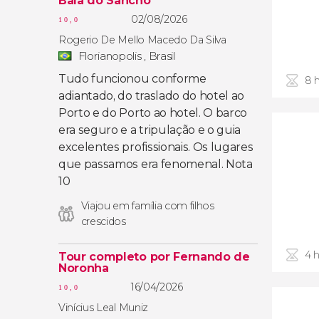
Baía do Sancho
02/08/2026
10,0
Rogerio De Mello Macedo Da Silva
Florianopolis , Brasil
Tudo funcionou conforme
8 
adiantado, do traslado do hotel ao
Porto e do Porto ao hotel. O barco
era seguro e a tripulação e o guia
excelentes profissionais. Os lugares
que passamos era fenomenal. Nota
10
Viajou em família com filhos
crescidos
4 
Tour completo por Fernando de
Noronha
16/04/2026
10,0
Vinícius Leal Muniz