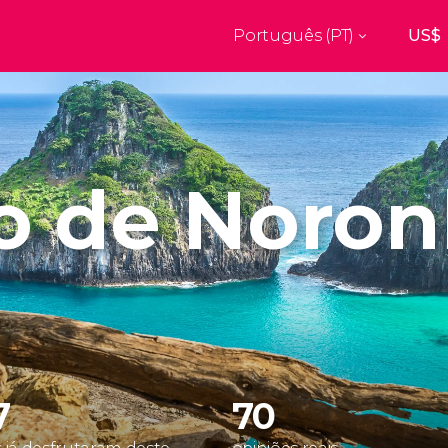
Português (PT)
Top destinos
a
Paris
Nova Ior
França
Estados Uni
res
Florença
Budapes
Unido
Itália
Hungria
o de Noro
burgo
Madrid
Barcelon
Unido
Espanha
Espanha
aquexe
Amesterdão
Milão
os
Holanda
Itália
bul
Praga
Porto
República Checa
Portugal
7
70
Ver todos os destinos