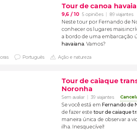
Tour de canoa havai
9,6
/ 10
5 opiniões
89 viajantes
Neste tour por Fernando de N
conhecer os lugares mais incrí
a bordo de uma embarcação 
havaiana
. Vamos?
horas
Português
Ação e natureza
Tour de caiaque tra
Noronha
Cancel
Sem avaliar
39 viajantes
Se você está em
Fernando de 
de fazer este
tour de caiaque t
maneira única de observar a v
ilha. Inesquecível!