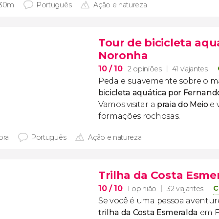
 30m
Português
Ação e natureza
Tour de bicicleta aq
Noronha
10
/ 10
2 opiniões
41 viajantes
Pedale suavemente sobre o m
bicicleta aquática por Fernan
Vamos visitar a
praia do Meio
e 
formações rochosas.
ora
Português
Ação e natureza
Trilha da Costa Esmer
10
/ 10
C
1 opinião
32 viajantes
Se você é uma pessoa aventurei
trilha da Costa Esmeralda
em F