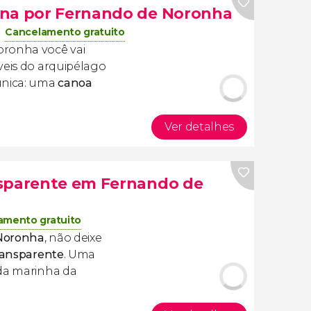
ana por Fernando de Noronha
Cancelamento gratuito
oronha você vai
veis do arquipélago
única: uma
canoa
Ver detalhes
nsparente em Fernando de
amento gratuito
Noronha
, não deixe
ransparente
. Uma
ida marinha da