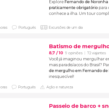
​Explore
Fernando de Noronha 
praticamente obrigatório
para 
conhece a ilha. Um tour compl
horas
Português
Excursões de um dia
Batismo de mergulh
8,7
/ 10
9 opiniões
72 viajantes
Você já imaginou mergulhar 
mais paradisíacos do Brasil? Pa
de mergulho em Fernando de
inesquecível!
horas
Português
Ação e natureza
Passeio de barco + s