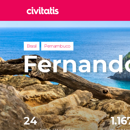
Rom
Itália
Lond
Brasil
Pernambuco
Reino 
Fernand
Edim
Reino 
Marr
Marroc
Istam
Turquia
24
1.16