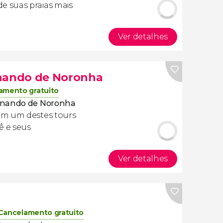
 suas praias mais
Ver detalhes
rnando de Noronha
amento gratuito
ernando de Noronha
m um destes tours
ê e seus
Ver detalhes
Cancelamento gratuito