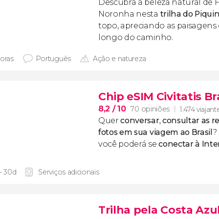
Descubra a beleza natural de
Noronha nesta
trilha do Piqui
topo, apreciando as paisagen
longo do caminho.
horas
Português
Ação e natureza
Chip eSIM Civitatis Br
8,2
/ 10
70 opiniões
1.474 viajant
Quer
conversar, consultar as re
fotos em sua viagem ao Brasil
?
você poderá se
conectar à Inte
 - 30d
Serviços adicionais
Trilha pela Costa Azu