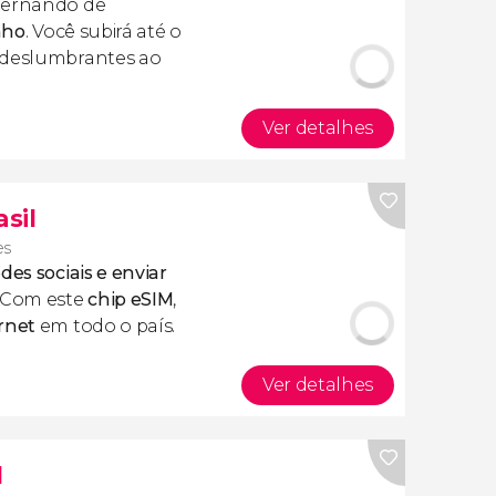
 Fernando de
nho
. Você subirá até o
s deslumbrantes ao
Ver detalhes
asil
es
des sociais e enviar
 Com este
chip eSIM
,
rnet
em todo o país.
Ver detalhes
l