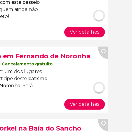
com este passeio
quem ainda não
eto!
Ver detalhes
o em Fernando de Noronha
Cancelamento gratuito
em um dos lugares
rticipe deste
batismo
 Noronha
. Será
Ver detalhes
norkel na Baía do Sancho