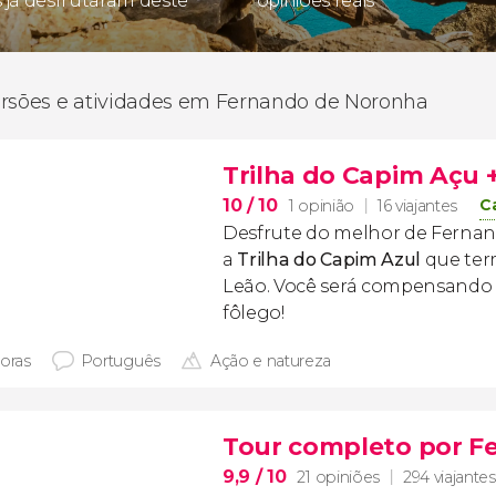
s já desfrutaram deste
opiniões reais
ursões e atividades em Fernando de Noronha
Trilha do Capim Açu +
10
/ 10
C
1 opinião
16 viajantes
Desfrute do melhor de Ferna
a
Trilha do Capim Azul
que ter
Leão. Você será compensando co
fôlego!
horas
Português
Ação e natureza
Tour completo por F
9,9
/ 10
21 opiniões
294 viajantes