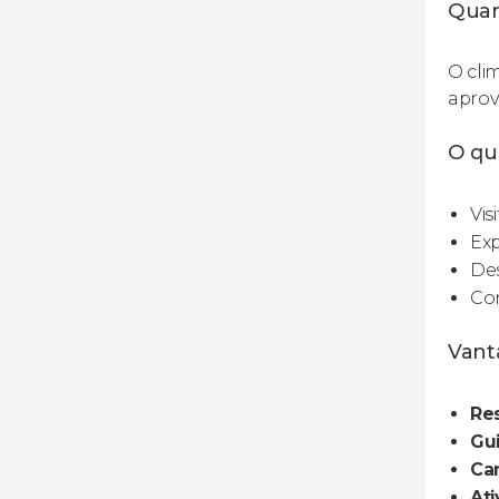
Quan
O cli
aprove
O qu
Vis
Exp
Des
Con
Vanta
Res
Gui
Ca
Ati