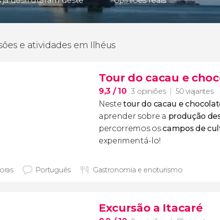
s já desfrutaram deste
opiniões reais
sões e atividades em Ilhéus
Tour do cacau e choc
9,3
/ 10
3 opiniões
50 viajantes
Neste
tour do cacau e chocola
aprender sobre a
produção des
percorremos os
campos de cul
experimentá-lo!
horas
Português
Gastronomia e enoturismo
Excursão a Itacaré