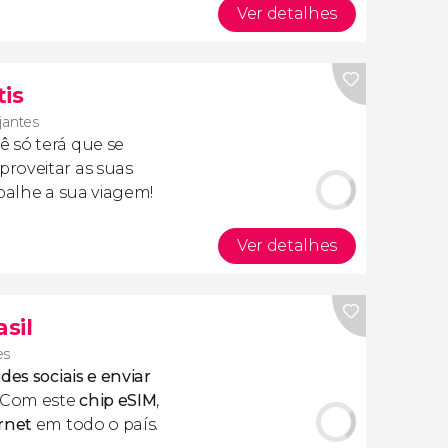
Ver detalhes
tis
ajantes
cê só terá que se
roveitar as suas
apalhe a sua viagem!
Ver detalhes
asil
es
des sociais e enviar
 Com este
chip eSIM
,
rnet
em todo o país.