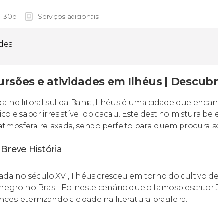
 - 30d
Serviços adicionais
ades
ursões e atividades em Ilhéus | Descub
da no litoral sul da Bahia, Ilhéus é uma cidade que encant
rico e sabor irresistível do cacau. Este destino mistura be
tmosfera relaxada, sendo perfeito para quem procura sol,
Breve História
da no século XVI, Ilhéus cresceu em torno do cultivo de
negro no Brasil. Foi neste cenário que o famoso escrit
ces, eternizando a cidade na literatura brasileira.