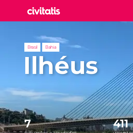
Rom
Itália
Lond
Brasil
Bahia
Reino 
Ilhéus
Edim
Reino 
Marr
Marroc
Istam
Turquia
7
411