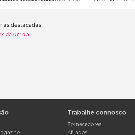
rias destacadas
es de um dia
ção
Trabalhe connosco
Fornecedores
 Magazine
Afiliados