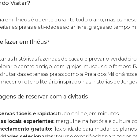
do Visitar?
ma em Ilhéus é quente durante todo o ano, mas os meses
itar as praias e atividades ao ar livre, graças ao tempo ma
e fazer em Ilhéus?
itar as históricas fazendas de cacau e provar o verdadeir
lorar o centro antigo, com igrejas, museus e o famoso B
frutar das extensas praias como a Praia dos Milionários e
hecer o roteiro literário inspirado nas histórias de Jorg
gens de reservar com a civitatis
ervas fáceis e rápidas:
tudo online, em minutos.
as locais experientes:
mergulhe na história e cultura 
ncelamento gratuito:
flexibilidade para mudar de plano
vidades selecionadas:
tours e experiências para todos os