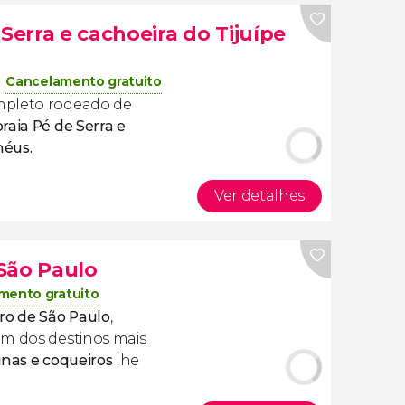
 Serra e cachoeira do Tijuípe
Cancelamento gratuito
mpleto rodeado de
raia Pé de Serra e
héus.
Ver detalhes
São Paulo
mento gratuito
ro de São Paulo
,
um dos destinos mais
inas e
coqueiros
lhe