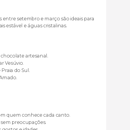
 entre setembro e março são ideais para
is estável e águas cristalinas.
o chocolate artesanal.
ar Vesúvio.
 Praia do Sul.
e Amado.
com quem conhece cada canto.
s sem preocupações.
 gostos e idades.