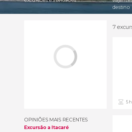
excursões e atividades
viajante
destino
7 excur
5 
OPINIÕES MAIS RECENTES
Excursão a Itacaré