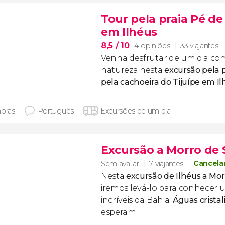
Tour pela praia Pé de
em Ilhéus
8,5
/ 10
4 opiniões
33 viajantes
Venha desfrutar de um dia co
natureza nesta
excursão pela p
pela cachoeira do Tijuípe em Il
horas
Português
Excursões de um dia
Excursão a Morro de 
Cancela
Sem avaliar
7 viajantes
Nesta
excursão de Ilhéus a Mor
iremos levá-lo para conhecer 
incríveis da Bahia.
Águas cristal
esperam!