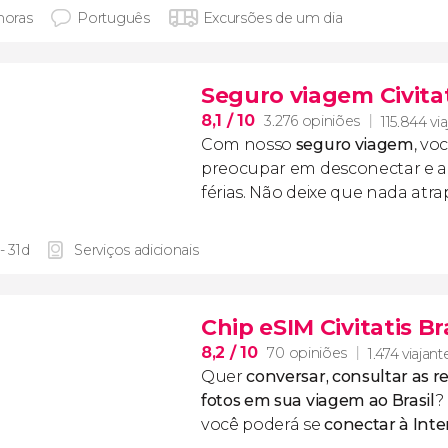
horas
Português
Excursões de um dia
Seguro viagem Civita
8,1
/ 10
3.276 opiniões
115.844 vi
Com nosso
seguro viagem
, vo
preocupar em desconectar e ap
férias. Não deixe que nada atr
- 31d
Serviços adicionais
Chip eSIM Civitatis Br
8,2
/ 10
70 opiniões
1.474 viajant
Quer
conversar, consultar as re
fotos em sua viagem ao Brasil
?
você poderá se
conectar à Inte