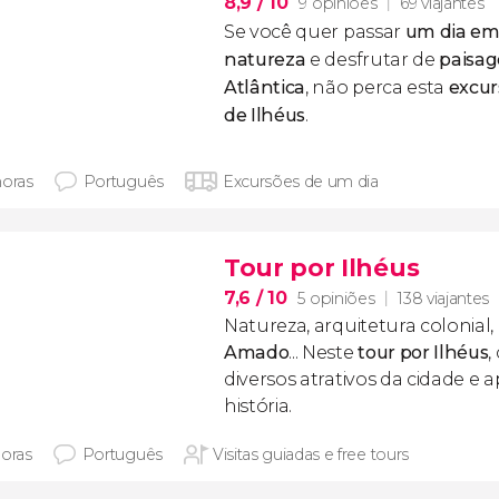
8,9
/ 10
9 opiniões
69 viajantes
Se você quer passar
um dia em
natureza
e desfrutar de
paisag
Atlântica
, não perca esta
excur
de Ilhéus
.
horas
Português
Excursões de um dia
Tour por Ilhéus
7,6
/ 10
5 opiniões
138 viajantes
Natureza, arquitetura colonial, 
Amado
... Neste
tour por Ilhéus
,
diversos atrativos da cidade e
história.
horas
Português
Visitas guiadas e free tours