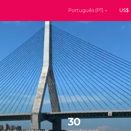
Português (PT)
Top destinos
a
Paris
Nova Ior
França
Estados Uni
res
Florença
Budapes
Unido
Itália
Hungria
burgo
Madrid
Barcelon
Unido
Espanha
Espanha
aquexe
Amesterdão
Milão
os
Holanda
Itália
bul
Praga
Porto
República Checa
Portugal
30
Ver todos os destinos