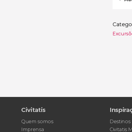
Catego
Excursõ
Civitatis
Inspira
Quem somos
Destinos
Imprensa
Civitatis