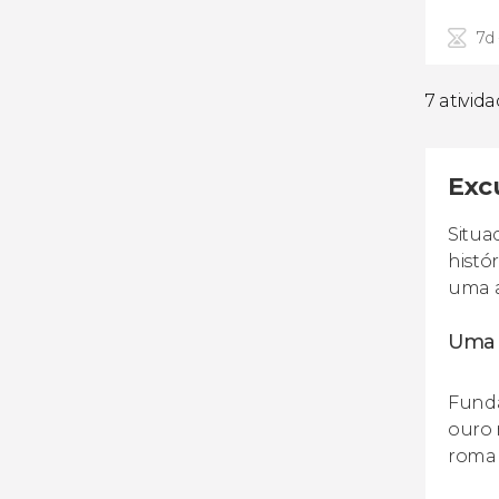
7d
7 ativid
Exc
Situa
histó
uma a
Uma 
Funda
ouro 
roman