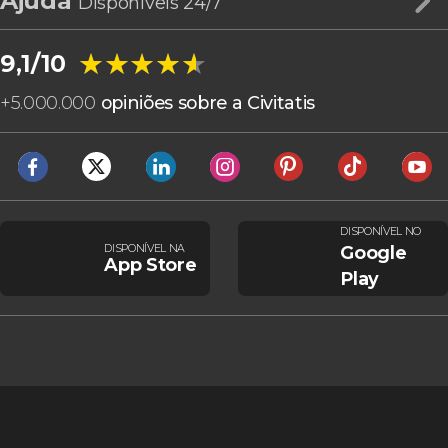
Ajuda
Disponíveis 24/7
★★★★★
★★★★★
9,1/10
+
5.000.000
opiniões sobre a Civitatis
DISPONÍVEL NO
DISPONÍVEL NA
Google
App Store
Play