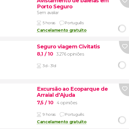
Avistamento de baleias em
Porto Seguro
Sem avaliar
5 horas
Português
Cancelamento gratuito
Seguro viagem Civitatis
8,1
/ 10
3.276 opiniões
3d - 31d
Excursão ao Ecoparque de
Arraial d'Ajuda
7,5
/ 10
4 opiniões
9 horas
Português
Cancelamento gratuito