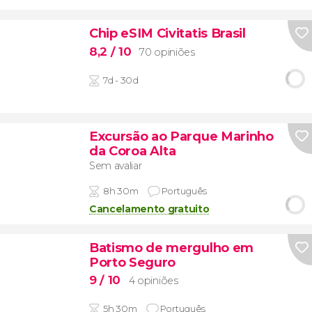
Chip eSIM Civitatis Brasil
8,2
/ 10
70 opiniões
7d - 30d
Excursão ao Parque Marinho
da Coroa Alta
Sem avaliar
8h 30m
Português
Cancelamento gratuito
Batismo de mergulho em
Porto Seguro
9
/ 10
4 opiniões
5h 30m
Português