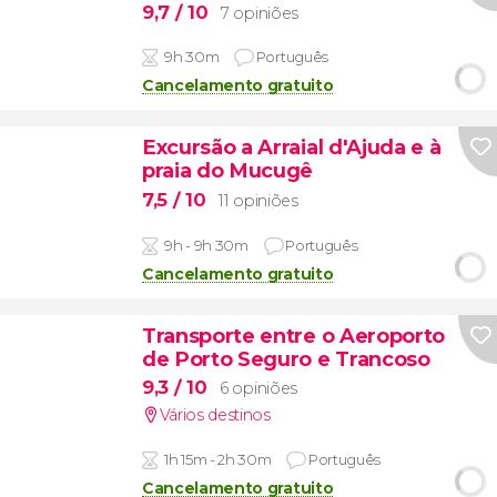
9,7
/ 10
7 opiniões
9h 30m
Português
Cancelamento gratuito
Excursão a Arraial d'Ajuda e à
praia do Mucugê
7,5
/ 10
11 opiniões
9h - 9h 30m
Português
Cancelamento gratuito
Transporte entre o Aeroporto
de Porto Seguro e Trancoso
9,3
/ 10
6 opiniões
Vários destinos
1h 15m - 2h 30m
Português
Cancelamento gratuito