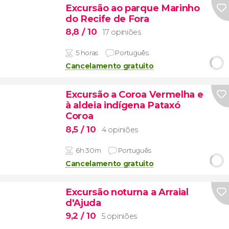
Excursão ao parque Marinho
do Recife de Fora
8,8
/ 10
17 opiniões
5 horas
Português
Cancelamento gratuito
Excursão a Coroa Vermelha e
à aldeia indígena Pataxó
Coroa
8,5
/ 10
4 opiniões
6h 30m
Português
Cancelamento gratuito
Excursão noturna a Arraial
d'Ajuda
9,2
/ 10
5 opiniões