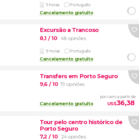
5 horas
Português
Cancelamento gratuito
Excursão a Trancoso
8,1
/ 10
48 opiniões
9 horas
Português
Cancelamento gratuito
Transfers em Porto Seguro
9,6
/ 10
79 opiniões
por carro a partir de
36,38
Cancelamento gratuito
US$
Tour pelo centro histórico de
Porto Seguro
7,2
/ 10
24 opiniões