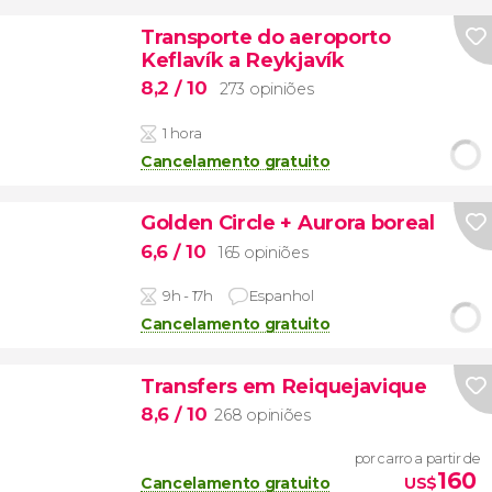
Transporte do aeroporto
Keflavík a Reykjavík
8,2
/ 10
273 opiniões
1 hora
Cancelamento gratuito
Golden Circle + Aurora boreal
6,6
/ 10
165 opiniões
9h - 17h
Espanhol
Cancelamento gratuito
Transfers em Reiquejavique
8,6
/ 10
268 opiniões
por carro a partir de
160
Cancelamento gratuito
US$