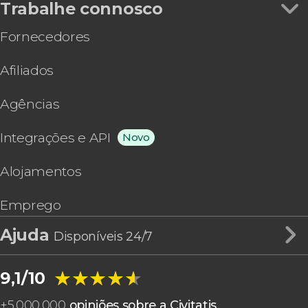
Trabalhe connosco
Fornecedores
Afiliados
Agências
Integrações e API
Novo
Alojamentos
Emprego
Ajuda
Disponíveis 24/7
★★★★★
★★★★★
9,1/10
+
5.000.000
opiniões sobre a Civitatis