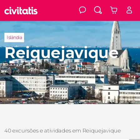
Islândia
Reiquejavique
40 excursões e atividades em Reiquejavique