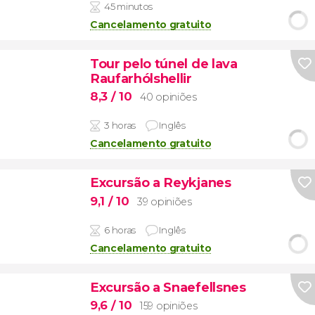
45 minutos
Cancelamento gratuito
Tour pelo túnel de lava
Raufarhólshellir
8,3
/ 10
40 opiniões
3 horas
Inglês
Cancelamento gratuito
Excursão a Reykjanes
9,1
/ 10
39 opiniões
6 horas
Inglês
Cancelamento gratuito
Excursão a Snaefellsnes
9,6
/ 10
159 opiniões