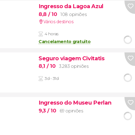
Ingresso da Lagoa Azul
8,8
/ 10
108 opiniões
Vários destinos
4 horas
Cancelamento gratuito
Seguro viagem Civitatis
8,1
/ 10
3.283 opiniões
3d - 31d
Ingresso do Museu Perlan
9,3
/ 10
69 opiniões