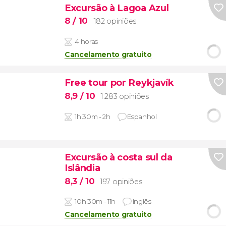
Excursão à Lagoa Azul
8
/ 10
182 opiniões
4 horas
Cancelamento gratuito
Free tour por Reykjavík
8,9
/ 10
1.283 opiniões
1h 30m - 2h
Espanhol
Excursão à costa sul da
Islândia
8,3
/ 10
197 opiniões
10h 30m - 11h
Inglês
Cancelamento gratuito