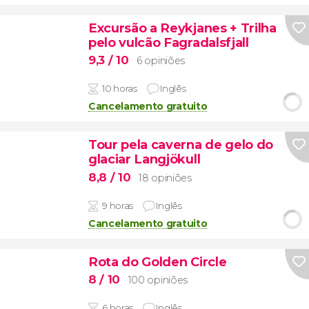
Excursão a Reykjanes + Trilha
pelo vulcão Fagradalsfjall
9,3
/ 10
6 opiniões
10 horas
Inglês
Cancelamento gratuito
Tour pela caverna de gelo do
glaciar Langjökull
8,8
/ 10
18 opiniões
9 horas
Inglês
Cancelamento gratuito
Rota do Golden Circle
8
/ 10
100 opiniões
6 horas
Inglês